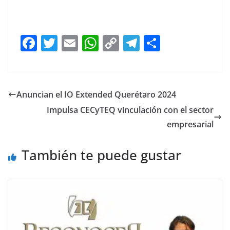
F
T
E
W
C
T
S
a
w
m
h
o
el
h
c
itt
ai
at
p
e
ar
e
er
l
s
y
gr
e
Anuncian el IO Extended Querétaro 2024
b
A
Li
a
Impulsa CECyTEQ vinculación con el sector
o
p
n
m
empresarial
o
p
k
También te puede gustar
k