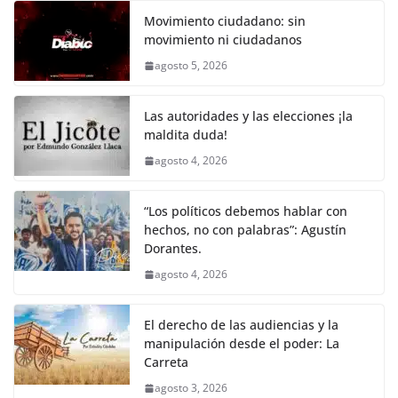
k
e
er
l
s
y
gr
e
Movimiento ciudadano: sin
movimiento ni ciudadanos
b
A
Li
a
agosto 5, 2026
o
p
n
m
o
p
k
Las autoridades y las elecciones ¡la
k
maldita duda!
agosto 4, 2026
“Los políticos debemos hablar con
hechos, no con palabras”: Agustín
Dorantes.
agosto 4, 2026
El derecho de las audiencias y la
manipulación desde el poder: La
Carreta
agosto 3, 2026