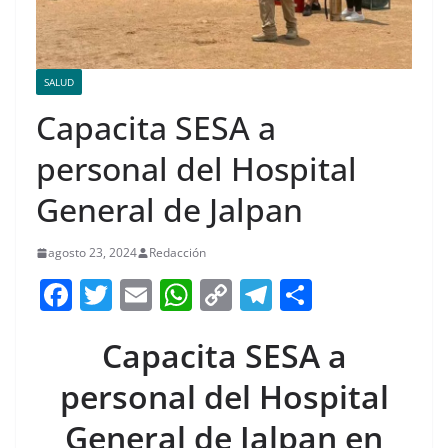
SALUD
Capacita SESA a
personal del Hospital
General de Jalpan
agosto 23, 2024
Redacción
F
T
E
W
C
T
S
a
w
m
h
o
el
h
Capacita SESA a
c
itt
ai
at
p
e
ar
e
er
l
s
y
gr
e
personal del Hospital
b
A
Li
a
General de Jalpan en