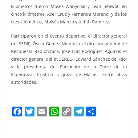
kilómetros fueron Moses Wanyoike y Leah Jebiwot; en
cinco kilómetros, Axel Cruz y Fernanda Moreno; y de los
tres kilómetros, Moisés Manzo y Judith Ramírez.
Participaron en el evento deportivo, el director general
del SEDIF, Óscar Gómez Niembro; el director general de
Respuesta Radiofónica, José Luis Rodríguez Aguirre; el
director general del INDEREQ, Edward Sánchez del Río;
y la presidenta del Patronato de la Torre de la
Esperanza, Cristina Urquiza de Maciel, entre otras
autoridades.
F
T
E
W
C
T
S
a
w
m
h
o
el
h
c
itt
ai
at
p
e
ar