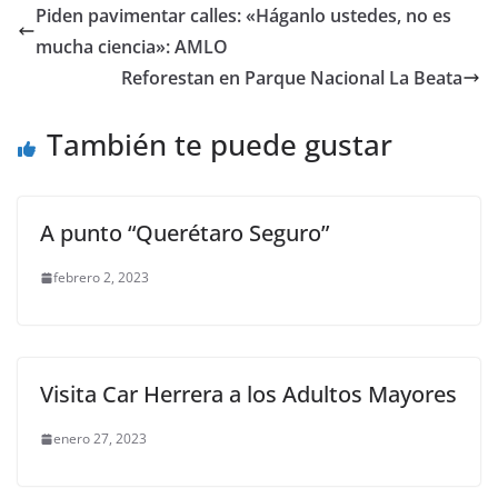
e
er
l
s
y
gr
e
Piden pavimentar calles: «Háganlo ustedes, no es
b
A
Li
a
mucha ciencia»: AMLO
o
p
n
m
Reforestan en Parque Nacional La Beata
o
p
k
También te puede gustar
k
A punto “Querétaro Seguro”
febrero 2, 2023
Visita Car Herrera a los Adultos Mayores
enero 27, 2023