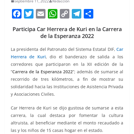
septiembre 11, 2022
Redacción
F
T
E
W
C
T
S
a
w
m
h
o
el
h
Participa Car Herrera de Kuri en la Carrera
c
itt
ai
at
p
e
ar
de la Esperanza 2022
e
er
l
s
y
gr
e
b
A
Li
a
La presidenta del Patronato del Sistema Estatal DIF,
Car
Herrera de Kuri
, dio el banderazo de salida a los
o
p
n
m
corredores que participaron en la XII edición de la
o
p
k
“
Carrera de la Esperanza 2022
”; además de sumarse al
k
recorrido de tres kilómetros, a fin de mostrar su
solidaridad hacia las Instituciones de Asistencia Privada
y Asociaciones Civiles.
Car Herrera de Kuri se dijo gustosa de sumarse a esta
carrera, la cual destaca por fomentar la cultura
altruista, al beneficiar mediante el monto recaudado a
las y los niños de 15 casas hogar en el estado.