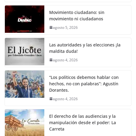
o
p
k
c
itt
ai
at
p
e
ar
k
e
er
l
s
y
gr
e
Movimiento ciudadano: sin
movimiento ni ciudadanos
b
A
Li
a
agosto 5, 2026
o
p
n
m
o
p
k
Las autoridades y las elecciones ¡la
k
maldita duda!
agosto 4, 2026
“Los políticos debemos hablar con
hechos, no con palabras”: Agustín
Dorantes.
agosto 4, 2026
El derecho de las audiencias y la
manipulación desde el poder: La
Carreta