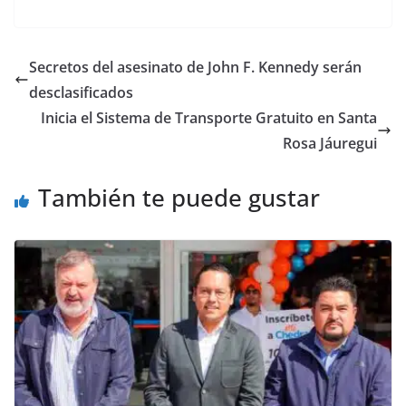
a
w
m
h
o
el
h
c
itt
ai
at
p
e
ar
e
er
l
s
y
gr
e
Secretos del asesinato de John F. Kennedy serán
b
A
Li
a
desclasificados
o
p
n
m
Inicia el Sistema de Transporte Gratuito en Santa
o
p
k
Rosa Jáuregui
k
También te puede gustar