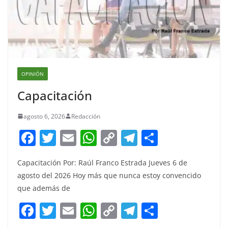
OPINIÓN
Capacitación
agosto 6, 2026
Redacción
F
T
E
W
C
T
S
a
w
m
h
o
el
h
Capacitación Por: Raúl Franco Estrada Jueves 6 de
c
itt
ai
at
p
e
ar
agosto del 2026 Hoy más que nunca estoy convencido
e
er
l
s
y
gr
e
que además de
b
A
Li
a
F
T
E
W
C
T
S
o
p
n
m
a
w
m
h
o
el
h