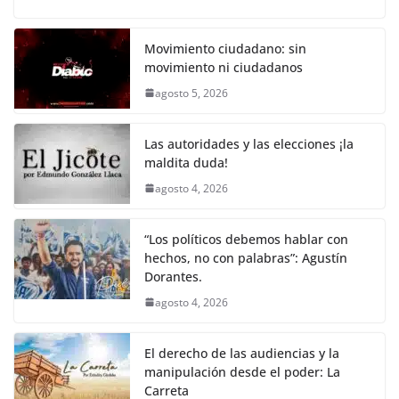
o
p
k
c
itt
ai
at
p
e
ar
k
e
er
l
s
y
gr
e
Movimiento ciudadano: sin
movimiento ni ciudadanos
b
A
Li
a
agosto 5, 2026
o
p
n
m
o
p
k
Las autoridades y las elecciones ¡la
k
maldita duda!
agosto 4, 2026
“Los políticos debemos hablar con
hechos, no con palabras”: Agustín
Dorantes.
agosto 4, 2026
El derecho de las audiencias y la
manipulación desde el poder: La
Carreta