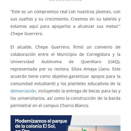
o
p
n
m
o
p
k
“Este es un compromiso real con nuestros jóvenes, con
k
sus sueños y su crecimiento. Creemos en su talento y
estamos aquí para apoyarlos a alcanzar sus metas”:
Chepe Guerrero.
El alcalde, Chepe Guerrero, firmó un convenio de
colaboración entre el Municipio de Corregidora y la
Universidad Autónoma de Querétaro (UAQ),
representada por su rectora, Silvia Amaya Llano. Este
acuerdo tiene como objetivo garantizar apoyos para la
comunidad estudiantil y los planteles educativos de la
demarcación
, incluyendo la entrega de becas para las y
los universitarios, así como la construcción de la barda
perimetral en el campus Charco Blanco.