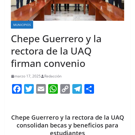
MUNICIPIOS
Chepe Guerrero y la
rectora de la UAQ
firman convenio
marzo 17, 2025
Redacción
F
T
E
W
C
T
S
a
w
m
h
o
el
h
c
itt
ai
at
p
e
ar
e
er
l
s
y
gr
e
Chepe Guerrero y la rectora de la UAQ
b
A
Li
a
consolidan becas y beneficios para
estudiantes