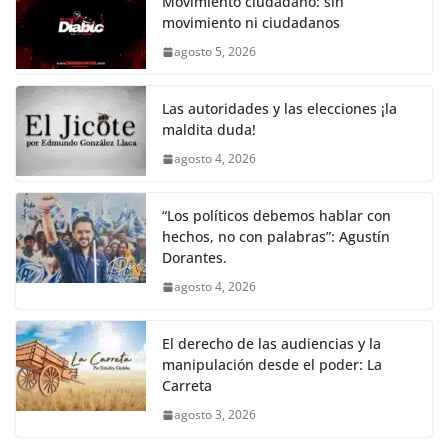
e
er
l
s
y
gr
e
Movimiento ciudadano: sin
movimiento ni ciudadanos
b
A
Li
a
agosto 5, 2026
o
p
n
m
o
p
k
Las autoridades y las elecciones ¡la
k
maldita duda!
agosto 4, 2026
“Los políticos debemos hablar con
hechos, no con palabras”: Agustín
Dorantes.
agosto 4, 2026
El derecho de las audiencias y la
manipulación desde el poder: La
Carreta
agosto 3, 2026