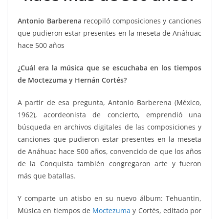
o
p
n
m
o
p
k
Antonio Barberena
recopiló composiciones y canciones
k
que pudieron estar presentes en la meseta de Anáhuac
hace 500 años
¿Cuál era la música que se escuchaba en los tiempos
de Moctezuma y Hernán Cortés?
A partir de esa pregunta, Antonio Barberena (México,
1962), acordeonista de concierto, emprendió una
búsqueda en archivos digitales de las composiciones y
canciones que pudieron estar presentes en la meseta
de Anáhuac hace 500 años, convencido de que los años
de la Conquista también congregaron arte y fueron
más que batallas.
Y comparte un atisbo en su nuevo álbum: Tehuantin,
Música en tiempos de
Moctezuma
y Cortés, editado por