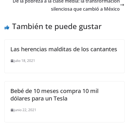
o
p
n
m
De la pobreza a la clase media: la transformación
o
p
k
silenciosa que cambió a México
k
También te puede gustar
Las herencias malditas de los cantantes
julio 18, 2021
Bebé de 10 meses compra 10 mil
dólares para un Tesla
junio 22, 2021