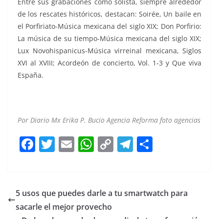
Entre sus grabaciones como solista, siempre alrededor
de los rescates históricos, destacan: Soirée, Un baile en
el Porfiriato-Música mexicana del siglo XIX; Don Porfirio:
La música de su tiempo-Música mexicana del siglo XIX;
Lux Novohispanicus-Música virreinal mexicana, Siglos
XVI al XVIII; Acordeón de concierto, Vol. 1-3 y Que viva
España.
500, 500, 500, 500, 500, 500
Por Diario Mx Erika P. Bucio Agencia Reforma foto agencias
F
T
E
W
C
T
S
a
w
m
h
o
el
h
c
itt
ai
at
p
e
ar
e
er
l
s
y
gr
e
5 usos que puedes darle a tu smartwatch para
b
A
Li
a
sacarle el mejor provecho