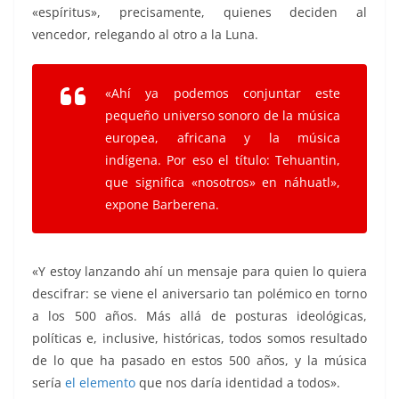
«espíritus», precisamente, quienes deciden al
vencedor, relegando al otro a la Luna.
«Ahí ya podemos conjuntar este
pequeño universo sonoro de la música
europea, africana y la música
indígena. Por eso el título: Tehuantin,
que significa «nosotros» en náhuatl»,
expone Barberena.
«Y estoy lanzando ahí un mensaje para quien lo quiera
descifrar: se viene el aniversario tan polémico en torno
a los 500 años. Más allá de posturas ideológicas,
políticas e, inclusive, históricas, todos somos resultado
de lo que ha pasado en estos 500 años, y la música
sería
el elemento
que nos daría identidad a todos».