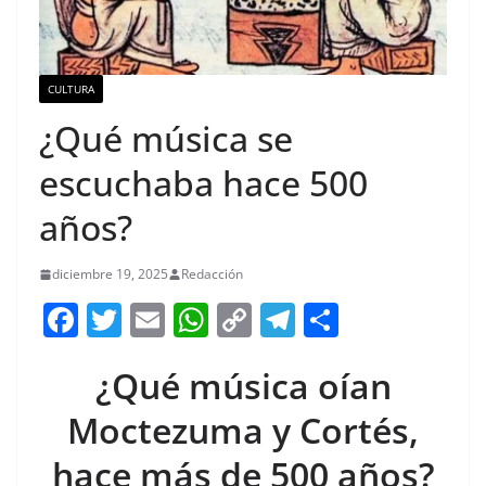
CULTURA
¿Qué música se
escuchaba hace 500
años?
diciembre 19, 2025
Redacción
F
T
E
W
C
T
S
a
w
m
h
o
el
h
¿Qué música oían
c
itt
ai
at
p
e
ar
e
er
l
s
y
gr
e
Moctezuma y Cortés,
b
A
Li
a
hace más de 500 años?