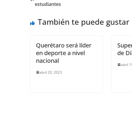
b
A
Li
a
estudiantes
o
p
n
m
También te puede gustar
o
p
k
k
Querétaro será líder
Super
en deporte a nivel
de Dí
nacional
abril 1
abril 20, 2023