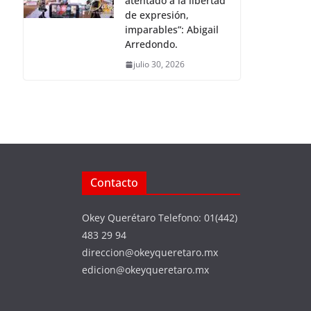
atentado a la libertad
de expresión,
imparables”: Abigail
Arredondo.
julio 30, 2026
Contacto
Okey Querétaro Telefono: 01(442)
483 29 94
direccion@okeyqueretaro.mx
edicion@okeyqueretaro.mx