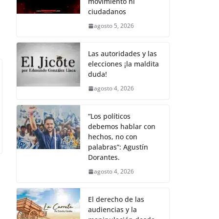
movimiento ni
o
p
k
ciudadanos
k
agosto 5, 2026
Las autoridades y las
elecciones ¡la maldita
duda!
agosto 4, 2026
“Los políticos
debemos hablar con
hechos, no con
palabras”: Agustín
Dorantes.
agosto 4, 2026
El derecho de las
audiencias y la