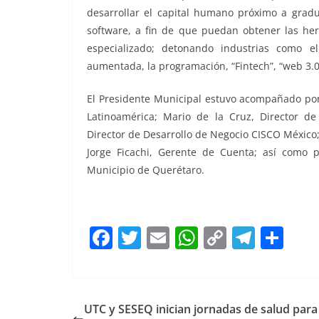
desarrollar el capital humano próximo a grad
software, a fin de que puedan obtener las h
especializado; detonando industrias como el 
aumentada, la programación, “Fintech”, “web 3.0”
El Presidente Municipal estuvo acompañado por
Latinoamérica; Mario de la Cruz, Director d
Director de Desarrollo de Negocio CISCO México;
Jorge Ficachi, Gerente de Cuenta; así como 
Municipio de Querétaro.
F
T
E
W
C
T
S
a
w
m
h
o
el
h
c
itt
ai
at
p
e
ar
e
er
l
s
y
gr
e
UTC y SESEQ inician jornadas de salud para