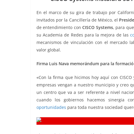
b
A
Li
a
En el marco de su gira de trabajo por Californ
o
p
n
m
invitados por la Cancillería de México, el
Presid
o
p
k
de entendimiento con
CISCO Systems
, para qu
k
su Academia de Redes para la mejora de las
c
mecanismos de vinculación con el mercado labo
valor global.
Firma Luis Nava memorándum para la formación 
«Con la firma que hicimos hoy aquí con CISCO y
empresas vengan a nuestro municipio y creo 
un centro que va a ser referente a nivel nacio
cuando los gobiernos hacemos sinergia con
oportunidades
para toda nuestra sociedad quere