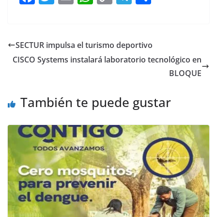
a
w
m
h
o
el
h
c
itt
ai
at
p
e
ar
e
er
l
s
y
gr
e
SECTUR impulsa el turismo deportivo
b
A
Li
a
CISCO Systems instalará laboratorio tecnológico en
o
p
n
m
BLOQUE
o
p
k
También te puede gustar
k