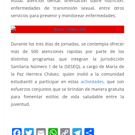
visual, atención dental, orientación sobre nutrición,
enfermedades de transmisión sexual, entre otros
servicios para prevenir y monitorear enfermedades.
Durante los tres días de jornadas, se contempla ofrecer
más de 500 atenciones rápidas por parte de los
distintos programas que integran la Jurisdicción
Sanitaria Número 1 de la (SESEQ), a cargo de María de
la Paz Herrera Chávez, quien invitó a la comunidad
estudiantil a participar en estas
actividades
, que son
esfuerzos conjuntos que se brindan de manera gratuita
para fomentar estilos de vida saludable entre la
juventud.
F
T
E
W
C
T
S