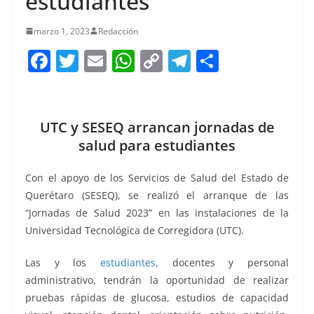
estudiantes
marzo 1, 2023
Redacción
F
T
E
W
C
T
S
a
w
m
h
o
el
h
c
itt
ai
at
p
e
ar
e
er
l
s
y
gr
e
UTC y SESEQ arrancan jornadas de
b
A
Li
a
salud para estudiantes
o
p
n
m
Con el apoyo de los Servicios de Salud del Estado de
o
p
k
Querétaro (SESEQ), se realizó el arranque de las
k
“Jornadas de Salud 2023” en las instalaciones de la
Universidad Tecnológica de Corregidora (UTC).
Las y los
estudiantes
, docentes y personal
administrativo, tendrán la oportunidad de realizar
pruebas rápidas de glucosa, estudios de capacidad