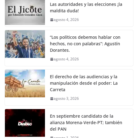
o
p
k
Las autoridades y las elecciones ¡la
k
maldita duda!
agosto 4, 2026
“Los políticos debemos hablar con
hechos, no con palabras”: Agustín
Dorantes.
agosto 4, 2026
El derecho de las audiencias y la
manipulación desde el poder: La
Carreta
agosto 3, 2026
En septiembre candidato de la
alianza Morena-Verde-PT; también
del PAN
agosto 1, 2026