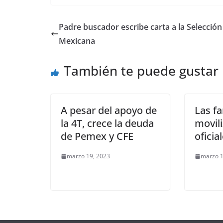
a
w
m
h
o
e
h
c
i
a
a
p
l
a
Padre buscador escribe carta a la Selección
e
t
i
t
y
e
r
Mexicana
b
t
l
s
L
g
e
También te puede gustar
o
e
A
i
r
o
r
p
n
a
k
p
k
m
A pesar del apoyo de
Las fa
la 4T, crece la deuda
movil
de Pemex y CFE
ofici
marzo 19, 2023
marzo 1