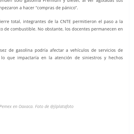
enden solo gasolina Premium y diésel, al ver agotadas sus
mpezaron a hacer “compras de pánico”.
erre total, integrantes de la CNTE permitieron el paso a la
to de combustible. No obstante, los docentes permanecen en
ez de gasolina podría afectar a vehículos de servicios de
 lo que impactaría en la atención de siniestros y hechos
 Pemex en Oaxaca. Foto de @jlplatafoto