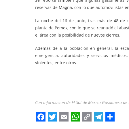
Se reporta también que algunas gasolineras v
reservas de Magna, con lo que automovilistas e
La noche del 16 de junio, tras más de 48 de ci
planta de Pemex, con lo que se reanudó el abas
el área con la posibilidad de nuevos cierres.
Además de a la población en general, la escas
emergencia, autoridades y servicios médicos,
violentos, entre otros.
Con información de El Sol de México Gasolinera de
F
T
E
W
C
T
S