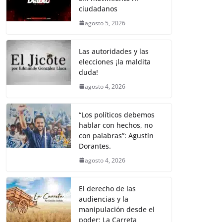
k
p
k
m
e
t
i
t
y
e
r
ciudadanos
b
t
l
s
L
g
e
agosto 5, 2026
o
e
A
i
r
o
r
p
n
a
Las autoridades y las
elecciones ¡la maldita
k
p
k
m
duda!
agosto 4, 2026
“Los políticos debemos
hablar con hechos, no
con palabras”: Agustín
Dorantes.
agosto 4, 2026
El derecho de las
audiencias y la
manipulación desde el
poder: La Carreta