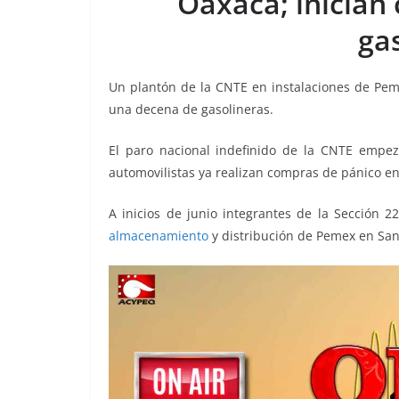
Oaxaca; inician
b
t
l
s
L
g
e
ga
o
e
A
i
r
o
r
p
n
a
Un plantón de la CNTE en instalaciones de Pe
k
p
k
m
una decena de gasolineras.
El paro nacional indefinido de la CNTE empe
automovilistas ya realizan compras de pánico en
A inicios de junio integrantes de la Sección 2
almacenamiento
y distribución de Pemex en San