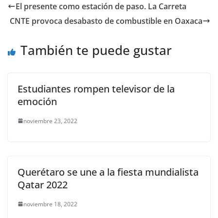
e
er
l
s
y
gr
e
El presente como estación de paso. La Carreta
b
A
Li
a
CNTE provoca desabasto de combustible en Oaxaca
o
p
n
m
o
p
k
También te puede gustar
k
Estudiantes rompen televisor de la
emoción
noviembre 23, 2022
Querétaro se une a la fiesta mundialista
Qatar 2022
noviembre 18, 2022