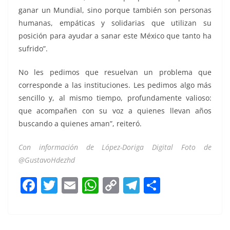
ganar un Mundial, sino porque también son personas
humanas, empáticas y solidarias que utilizan su
posición para ayudar a sanar este México que tanto ha
sufrido”.
No les pedimos que resuelvan un problema que
corresponde a las instituciones. Les pedimos algo más
sencillo y, al mismo tiempo, profundamente valioso:
que acompañen con su voz a quienes llevan años
buscando a quienes aman”, reiteró.
Con información de López-Doriga Digital Foto de
@GustavoHdezhd
F
T
E
W
C
T
S
a
w
m
h
o
el
h
c
itt
ai
at
p
e
ar