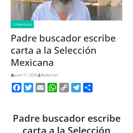
TOMALALALA
Padre buscador escribe
carta a la Selección
Mexicana
junio 17, 2026
Redacción
F
T
E
W
C
T
S
a
w
m
h
o
el
h
c
itt
ai
at
p
e
ar
e
er
l
s
y
gr
e
Padre buscador escribe
b
A
Li
a
carta a la Selección