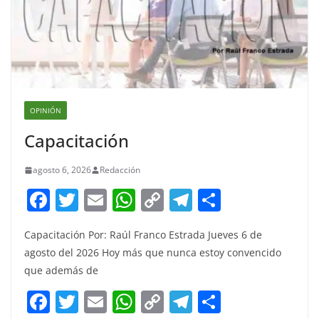
OPINIÓN
Capacitación
agosto 6, 2026
Redacción
F
T
E
W
C
T
S
a
w
m
h
o
el
h
Capacitación Por: Raúl Franco Estrada Jueves 6 de
c
itt
ai
at
p
e
ar
agosto del 2026 Hoy más que nunca estoy convencido
e
er
l
s
y
gr
e
que además de
b
A
Li
a
F
T
E
W
C
T
S
o
p
n
m