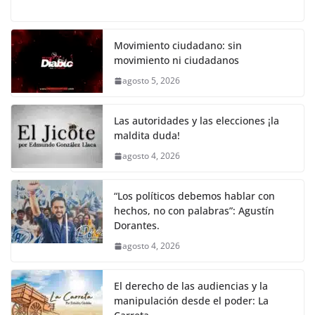
a
w
m
h
o
el
h
o
p
k
c
itt
ai
at
p
e
ar
k
e
er
l
s
y
gr
e
Movimiento ciudadano: sin
movimiento ni ciudadanos
b
A
Li
a
agosto 5, 2026
o
p
n
m
o
p
k
Las autoridades y las elecciones ¡la
k
maldita duda!
agosto 4, 2026
“Los políticos debemos hablar con
hechos, no con palabras”: Agustín
Dorantes.
agosto 4, 2026
El derecho de las audiencias y la
manipulación desde el poder: La