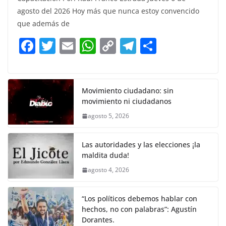
c
itt
ai
at
p
e
ar
agosto del 2026 Hoy más que nunca estoy convencido
e
er
l
s
y
gr
e
que además de
b
A
Li
a
F
T
E
W
C
T
S
o
p
n
m
a
w
m
h
o
el
h
o
p
k
c
itt
ai
at
p
e
ar
k
e
er
l
s
y
gr
e
Movimiento ciudadano: sin
movimiento ni ciudadanos
b
A
Li
a
agosto 5, 2026
o
p
n
m
o
p
k
Las autoridades y las elecciones ¡la
k
maldita duda!
agosto 4, 2026
“Los políticos debemos hablar con
hechos, no con palabras”: Agustín
Dorantes.