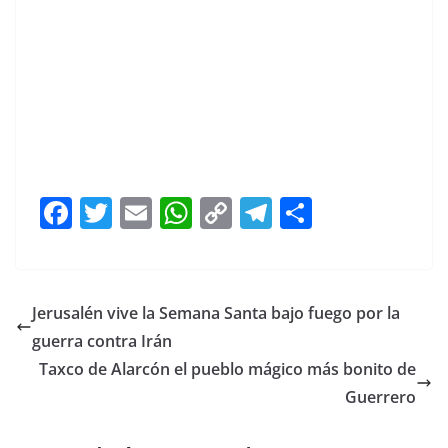
tu audición, tu audición, tu audición, tu audición
F
T
E
W
C
T
S
a
w
m
h
o
el
h
c
itt
ai
at
p
e
ar
e
er
l
s
y
gr
e
Jerusalén vive la Semana Santa bajo fuego por la
b
A
Li
a
guerra contra Irán
o
p
n
m
Taxco de Alarcón el pueblo mágico más bonito de
o
p
k
Guerrero
k