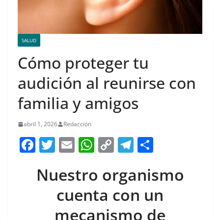
SALUD
Cómo proteger tu
audición al reunirse con
familia y amigos
abril 1, 2026
Redacción
F
T
E
W
C
T
S
a
w
m
h
o
el
h
Nuestro organismo
c
itt
ai
at
p
e
ar
e
er
l
s
y
gr
e
cuenta con un
b
A
Li
a
mecanismo de