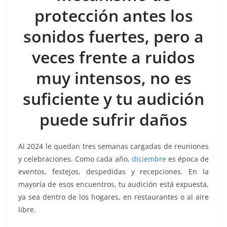
o
p
n
m
protección antes los
o
p
k
k
sonidos fuertes, pero a
veces frente a ruidos
muy intensos, no es
suficiente y tu audición
puede sufrir daños
Al 2024 le quedan tres semanas cargadas de reuniones
y celebraciones. Como cada año,
diciembre
es época de
eventos, festejos, despedidas y recepciones. En la
mayoría de esos encuentros, tu audición está expuesta,
ya sea dentro de los hogares, en restaurantes o al aire
libre.