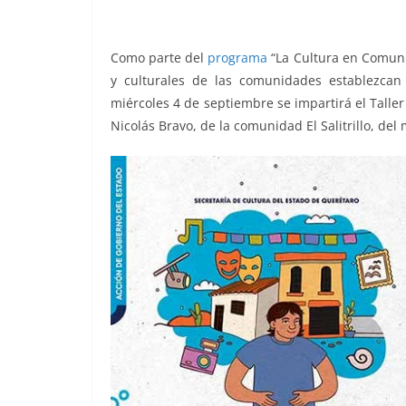
o
p
n
m
o
p
k
Como parte del
programa
“La Cultura en Comunid
k
y culturales de las comunidades establezcan 
miércoles 4 de septiembre se impartirá el Talle
Nicolás Bravo, de la comunidad El Salitrillo, del