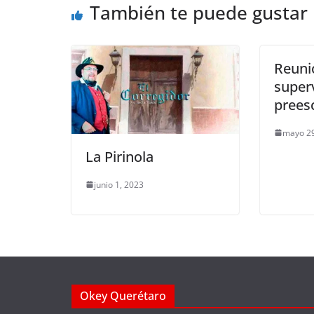
También te puede gustar
o
p
k
k
Reuni
super
preesc
mayo 29
La Pirinola
junio 1, 2023
Okey Querétaro