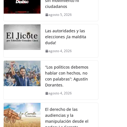
sin movimiento ni
b
A
Li
a
ciudadanos
o
p
n
m
agosto 5, 2026
o
p
k
k
Las autoridades y las
elecciones ¡la maldita
duda!
agosto 4, 2026
“Los políticos debemos
hablar con hechos, no
con palabras”: Agustín
Dorantes.
agosto 4, 2026
El derecho de las
audiencias y la
manipulación desde el