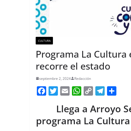
CULTURA
Programa La Cultura 
recorre el estado
septiembre 2, 2024
Redacción
F
T
E
W
C
T
S
a
w
m
h
o
el
h
Llega a Arroyo S
c
itt
ai
at
p
e
ar
e
er
l
s
y
gr
e
programa La Cultura
b
A
Li
a