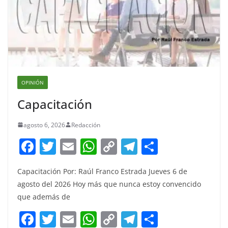
OPINIÓN
Capacitación
agosto 6, 2026
Redacción
F
T
E
W
C
T
S
a
w
m
h
o
el
h
Capacitación Por: Raúl Franco Estrada Jueves 6 de
c
itt
ai
at
p
e
ar
agosto del 2026 Hoy más que nunca estoy convencido
e
er
l
s
y
gr
e
que además de
b
A
Li
a
F
T
E
W
C
T
S
o
p
n
m