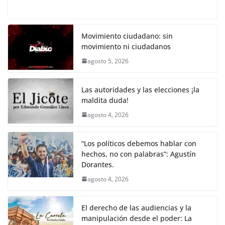
a
w
m
h
o
el
h
o
p
k
c
itt
ai
at
p
e
ar
k
e
er
l
s
y
gr
e
Movimiento ciudadano: sin
movimiento ni ciudadanos
b
A
Li
a
agosto 5, 2026
o
p
n
m
o
p
k
Las autoridades y las elecciones ¡la
k
maldita duda!
agosto 4, 2026
“Los políticos debemos hablar con
hechos, no con palabras”: Agustín
Dorantes.
agosto 4, 2026
El derecho de las audiencias y la
manipulación desde el poder: La