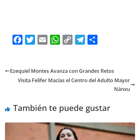
F
T
E
W
C
T
S
a
w
m
h
o
el
h
c
itt
ai
at
p
e
ar
e
er
l
s
y
gr
e
Ezequiel Montes Avanza con Grandes Retos
b
A
Li
a
Visita Felifer Macías el Centro del Adulto Mayor
o
p
n
m
Nänxu
o
p
k
También te puede gustar
k