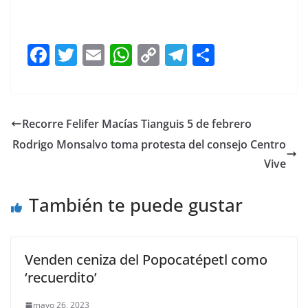
F
T
E
W
C
T
S
a
w
m
h
o
el
h
c
itt
ai
at
p
e
ar
e
er
l
s
y
gr
e
Recorre Felifer Macías Tianguis 5 de febrero
b
A
Li
a
Rodrigo Monsalvo toma protesta del consejo Centro
o
p
n
m
Vive
o
p
k
También te puede gustar
k
Venden ceniza del Popocatépetl como
‘recuerdito’
mayo 26, 2023