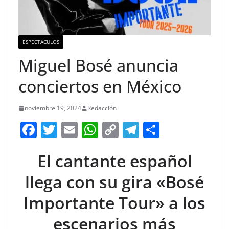
ESPECTACULOS
Miguel Bosé anuncia
conciertos en México
noviembre 19, 2024
Redacción
F
T
E
W
C
T
S
a
w
m
h
o
el
h
El cantante español
c
itt
ai
at
p
e
ar
e
er
l
s
y
gr
e
llega con su gira «Bosé
b
A
Li
a
Importante Tour» a los
o
p
n
m
escenarios más
o
p
k