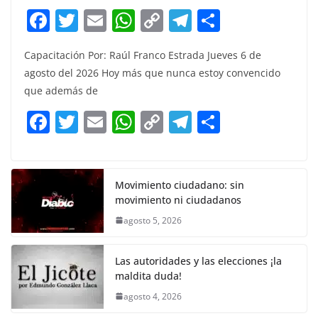
F
T
E
W
C
T
S
a
w
m
h
o
el
h
Capacitación Por: Raúl Franco Estrada Jueves 6 de
c
itt
ai
at
p
e
ar
agosto del 2026 Hoy más que nunca estoy convencido
e
er
l
s
y
gr
e
que además de
b
A
Li
a
F
T
E
W
C
T
S
o
p
n
m
a
w
m
h
o
el
h
o
p
k
c
itt
ai
at
p
e
ar
k
e
er
l
s
y
gr
e
Movimiento ciudadano: sin
movimiento ni ciudadanos
b
A
Li
a
agosto 5, 2026
o
p
n
m
o
p
k
Las autoridades y las elecciones ¡la
k
maldita duda!
agosto 4, 2026