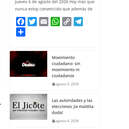
Jueves 6 de agosto del 2026 Hoy más que
b
A
Li
a
e
nunca estoy convencido que además de
o
p
n
m
F
T
E
W
C
T
o
p
k
a
w
m
h
o
el
S
k
c
itt
ai
at
p
e
h
e
er
l
s
y
gr
ar
b
A
Li
a
e
Movimiento
ciudadano: sin
o
p
n
m
movimiento ni
o
p
k
ciudadanos
k
agosto 5, 2026
Las autoridades y las
elecciones ¡la maldita
duda!
agosto 4, 2026