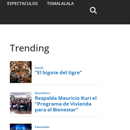
ESPECTACULOS
TOMALALALA
Trending
Social
“El bigote del tigre”
Querétaro
Respalda Mauricio Kuri el
“Programa de Vivienda
para el Bienestar”
Educación