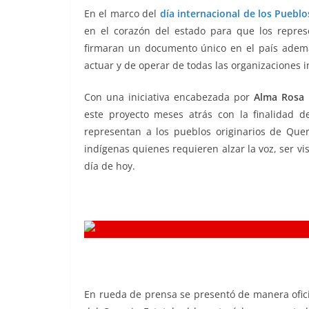
b
A
Li
a
En el marco del
día internacional de los Pueblo
en el corazón del estado para que los repres
o
p
n
m
firmaran un documento único en el país ademá
o
p
k
actuar y de operar de todas las organizaciones i
k
Con una iniciativa encabezada por
Alma Rosa 
este proyecto meses atrás con la finalidad de 
representan a los pueblos originarios de Qu
indígenas quienes requieren alzar la voz, ser v
día de hoy.
En rueda de prensa se presentó de manera ofic