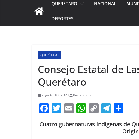
QUERÉTARO
NACIONAL
MUN
DEPORTES
QUERÉTARO
Consejo Estatal de La
Querétaro
agosto 10, 2022
Redacción
F
T
E
W
C
T
S
a
w
m
h
o
el
h
Cuatro gubernaturas indígenas de Que
c
itt
ai
at
p
e
ar
Origin
e
er
l
s
y
gr
e