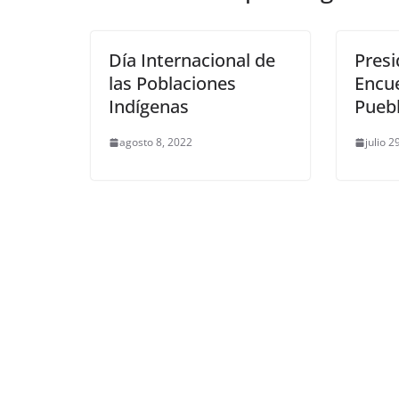
k
Día Internacional de
Pres
las Poblaciones
Encu
Indígenas
Puebl
agosto 8, 2022
julio 2