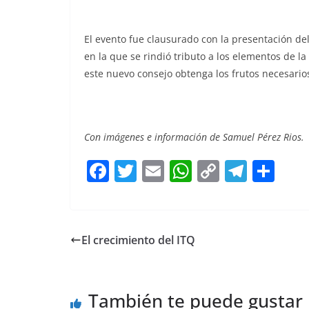
El evento fue clausurado con la presentación de
en la que se rindió tributo a los elementos de l
este nuevo consejo obtenga los frutos necesario
Con imágenes e información de Samuel Pérez Rios.
F
T
E
W
C
T
S
a
w
m
h
o
el
h
c
itt
ai
at
p
e
ar
e
er
l
s
y
gr
e
El crecimiento del ITQ
b
A
Li
a
o
p
n
m
También te puede gustar
o
p
k