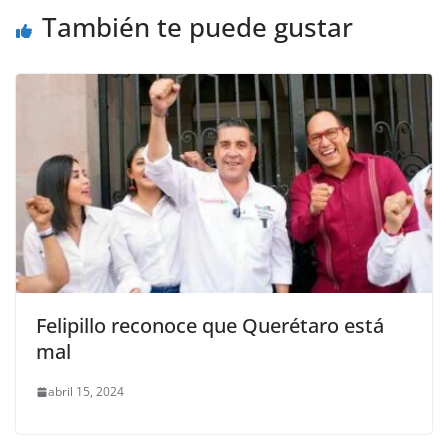
o
p
k
También te puede gustar
k
Felipillo reconoce que Querétaro está
mal
abril 15, 2024