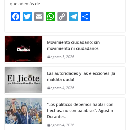
e
er
l
s
y
gr
e
que además de
b
A
Li
a
F
T
E
W
C
T
S
o
p
n
m
a
w
m
h
o
el
h
o
p
k
c
itt
ai
at
p
e
ar
k
e
er
l
s
y
gr
e
Movimiento ciudadano: sin
movimiento ni ciudadanos
b
A
Li
a
agosto 5, 2026
o
p
n
m
o
p
k
Las autoridades y las elecciones ¡la
k
maldita duda!
agosto 4, 2026
“Los políticos debemos hablar con
hechos, no con palabras”: Agustín
Dorantes.
agosto 4, 2026