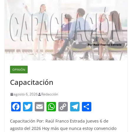
OPINIÓN
Capacitación
agosto 6, 2026
Redacción
F
T
E
W
C
T
S
a
w
m
h
o
el
h
Capacitación Por: Raúl Franco Estrada Jueves 6 de
c
itt
ai
at
p
e
ar
agosto del 2026 Hoy más que nunca estoy convencido