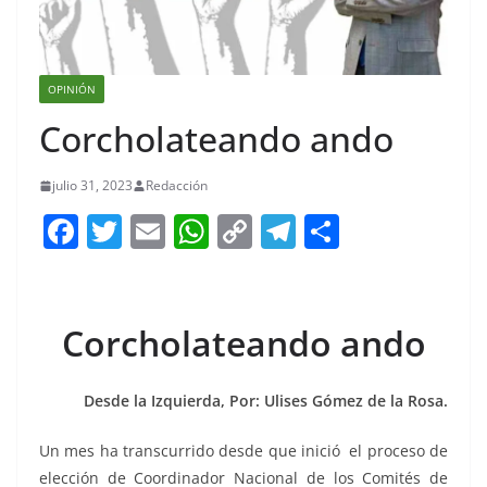
OPINIÓN
Corcholateando ando
julio 31, 2023
Redacción
F
T
E
W
C
T
S
a
w
m
h
o
el
h
c
itt
ai
at
p
e
ar
e
er
l
s
y
gr
e
Corcholateando ando
b
A
Li
a
o
p
n
m
Desde la Izquierda, Por: Ulises Gómez de la Rosa.
o
p
k
Un mes ha transcurrido desde que inició el proceso de
k
elección de Coordinador Nacional de los Comités de