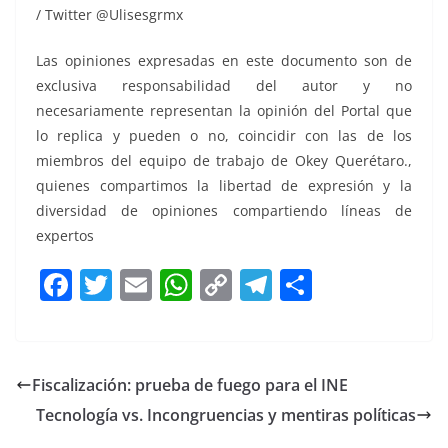
/ Twitter @Ulisesgrmx
Las opiniones expresadas en este documento son de
exclusiva responsabilidad del autor y no
necesariamente representan la opinión del Portal que
lo replica y pueden o no, coincidir con las de los
miembros del equipo de trabajo de Okey Querétaro.,
quienes compartimos la libertad de expresión y la
diversidad de opiniones compartiendo líneas de
expertos
F
T
E
W
C
T
S
a
w
m
h
o
el
h
c
itt
ai
at
p
e
ar
e
er
l
s
y
gr
e
Fiscalización: prueba de fuego para el INE
b
A
Li
a
Tecnología vs. Incongruencias y mentiras políticas
o
p
n
m