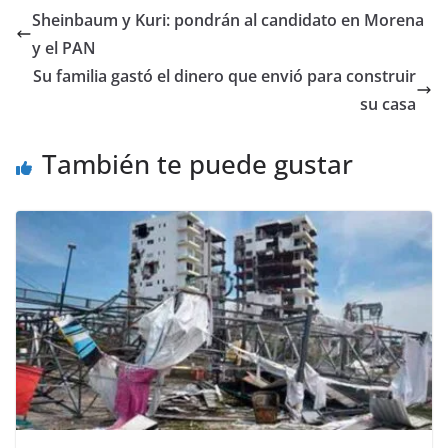
e
er
l
s
y
gr
e
Sheinbaum y Kuri: pondrán al candidato en Morena
b
A
Li
a
y el PAN
o
p
n
m
Su familia gastó el dinero que envió para construir
o
p
k
su casa
k
También te puede gustar