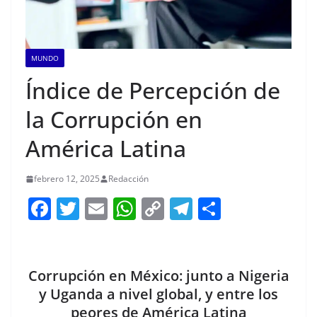
MUNDO
Índice de Percepción de
la Corrupción en
América Latina
febrero 12, 2025
Redacción
F
T
E
W
C
T
S
a
w
m
h
o
el
h
c
itt
ai
at
p
e
ar
e
er
l
s
y
gr
e
Corrupción en México: junto a Nigeria
b
A
Li
a
y Uganda a nivel global, y entre los
peores de América Latina