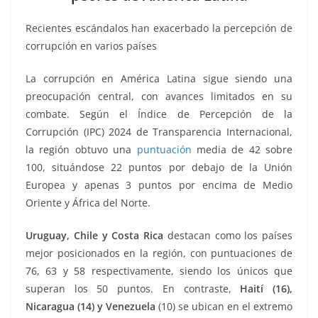
o
p
n
m
o
p
k
Recientes escándalos han exacerbado la percepción de
k
corrupción en varios países
La corrupción en América Latina sigue siendo una
preocupación central, con avances limitados en su
combate. Según el Índice de Percepción de la
Corrupción (IPC) 2024 de Transparencia Internacional,
la región obtuvo una
puntuación
media de 42 sobre
100, situándose 22 puntos por debajo de la Unión
Europea y apenas 3 puntos por encima de Medio
Oriente y África del Norte.
Uruguay, Chile y Costa Rica
destacan como los países
mejor posicionados en la región, con puntuaciones de
76, 63 y 58 respectivamente, siendo los únicos que
superan los 50 puntos. En contraste,
Haití (16),
Nicaragua (14) y Venezuela
(10) se ubican en el extremo