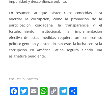
impunidad y desconfianza pública.
En resumen, aunque existen rutas conocidas para
abordar la corrupción, como la promoción de la
participación ciudadana, la transparencia y el
fortalecimiento institucional, la implementación
efectiva de estas medidas requiere un compromiso
político genuino y sostenido. Sin este, la lucha contra la
corrupción en América Latina seguirá siendo una
asignatura pendiente.
Por Daniel Zovatto
F
T
E
W
C
T
S
a
w
m
h
o
el
h
c
itt
ai
at
p
e
ar