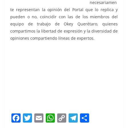
necesariamen
te representan la opinión del Portal que lo replica y
pueden o no, coincidir con las de los miembros del
equipo de trabajo de Okey Querétaro, quienes
compartimos la libertad de expresión y la diversidad de
opiniones compartiendo líneas de expertos.
Cuac Cuac Cuac Cuac Cuac Cuac
F
T
E
W
C
T
S
a
w
m
h
o
el
h