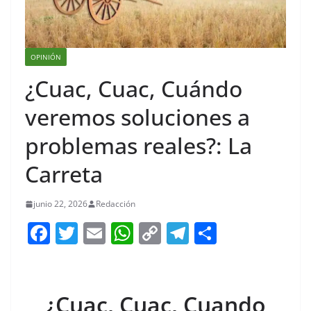
OPINIÓN
¿Cuac, Cuac, Cuándo
veremos soluciones a
problemas reales?: La
Carreta
junio 22, 2026
Redacción
F
T
E
W
C
T
S
a
w
m
h
o
el
h
c
itt
ai
at
p
e
ar
e
er
l
s
y
gr
e
¿Cuac, Cuac, Cuando