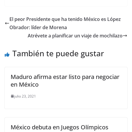
c
itt
ai
at
p
e
ar
e
er
l
s
y
gr
e
El peor Presidente que ha tenido México es López
b
A
Li
a
Obrador: líder de Morena
o
p
n
m
Atrévete a planificar un viaje de mochilazo
o
p
k
También te puede gustar
k
Maduro afirma estar listo para negociar
en México
julio 23, 2021
México debuta en Juegos Olímpicos