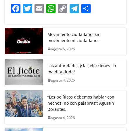
b
A
Li
a
F
T
E
W
C
T
S
o
p
n
m
a
w
m
h
o
el
h
o
p
k
c
itt
ai
at
p
e
ar
k
e
er
l
s
y
gr
e
Movimiento ciudadano: sin
movimiento ni ciudadanos
b
A
Li
a
agosto 5, 2026
o
p
n
m
o
p
k
Las autoridades y las elecciones ¡la
k
maldita duda!
agosto 4, 2026
“Los políticos debemos hablar con
hechos, no con palabras”: Agustín
Dorantes.
agosto 4, 2026