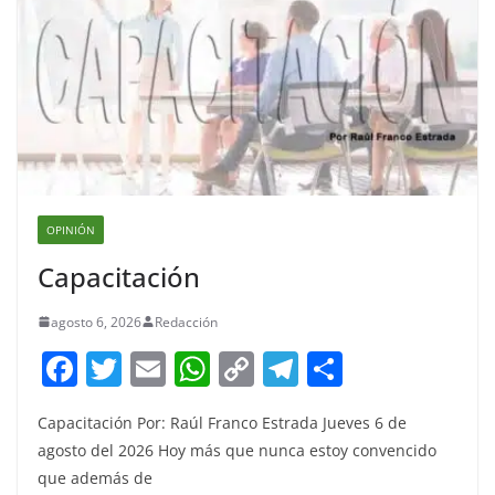
OPINIÓN
Capacitación
agosto 6, 2026
Redacción
F
T
E
W
C
T
S
a
w
m
h
o
el
h
Capacitación Por: Raúl Franco Estrada Jueves 6 de
c
itt
ai
at
p
e
ar
agosto del 2026 Hoy más que nunca estoy convencido
e
er
l
s
y
gr
e
que además de