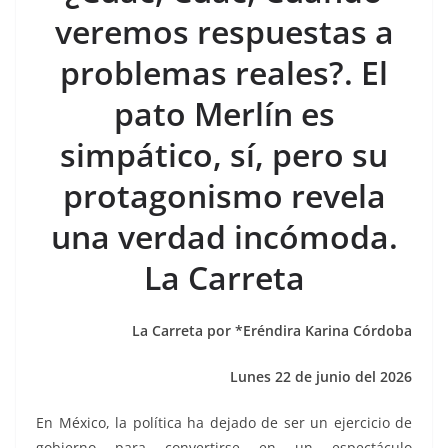
b
A
Li
a
veremos respuestas a
o
p
n
m
problemas reales?. El
o
p
k
k
pato Merlín es
simpático, sí, pero su
protagonismo revela
una verdad incómoda.
La Carreta
La Carreta por *Eréndira Karina Córdoba
Lunes 22 de junio del 2026
En México, la política ha dejado de ser un ejercicio de
gobierno para convertirse en un espectáculo