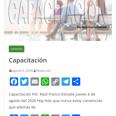
OPINIÓN
Capacitación
agosto 6, 2026
Redacción
F
T
E
W
C
T
S
a
w
m
h
o
el
h
Capacitación Por: Raúl Franco Estrada Jueves 6 de
c
itt
ai
at
p
e
ar
agosto del 2026 Hoy más que nunca estoy convencido
e
er
l
s
y
gr
e
que además de
b
A
Li
a