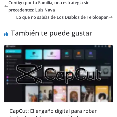
e
er
l
s
y
gr
e
Contigo por tu Familia, una estrategia sin
b
A
Li
a
precedentes: Luis Nava
o
p
n
m
Lo que no sabías de Los Diablos de Teloloapan
o
p
k
También te puede gustar
k
CapCut: El engaño digital para robar