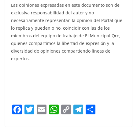
Las opiniones expresadas en este documento son de
exclusiva responsabilidad del autor y no
necesariamente representan la opinión del Portal que
lo replica y pueden o no, coincidir con las de los
miembros del equipo de trabajo de El Municipal Qro,
quienes compartimos la libertad de expresión y la
diversidad de opiniones compartiendo líneas de
expertos.
Cuando las Cuando las Cuando las Cuando las Cuando
las Cuando las Cuando las Cuando las Cuando las
F
T
E
W
C
T
S
a
w
m
h
o
el
h
c
itt
ai
at
p
e
ar