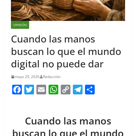
OPINIÓN
Cuando las manos
buscan lo que el mundo
digital no puede dar
mayo 29, 2026
Redacción
F
T
E
W
C
T
S
a
w
m
h
o
el
h
c
itt
ai
at
p
e
ar
e
er
l
s
y
gr
e
Cuando las manos
b
A
Li
a
buscan lo que el mundo