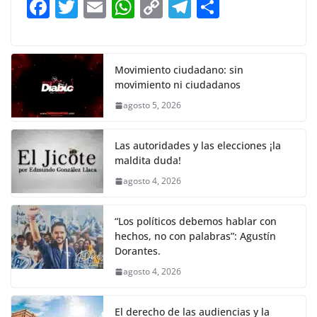
F
T
E
W
C
T
S
o
p
n
m
a
w
m
h
o
el
h
o
p
k
c
itt
ai
at
p
e
ar
k
e
er
l
s
y
gr
e
Movimiento ciudadano: sin
movimiento ni ciudadanos
b
A
Li
a
agosto 5, 2026
o
p
n
m
o
p
k
Las autoridades y las elecciones ¡la
k
maldita duda!
agosto 4, 2026
“Los políticos debemos hablar con
hechos, no con palabras”: Agustín
Dorantes.
agosto 4, 2026
El derecho de las audiencias y la