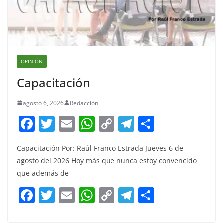
OPINIÓN
Capacitación
agosto 6, 2026
Redacción
F
T
E
W
C
T
S
a
w
m
h
o
el
h
Capacitación Por: Raúl Franco Estrada Jueves 6 de
c
itt
ai
at
p
e
ar
agosto del 2026 Hoy más que nunca estoy convencido
e
er
l
s
y
gr
e
que además de
b
A
Li
a
F
T
E
W
C
T
S
o
p
n
m
a
w
m
h
o
el
h
o
p
k