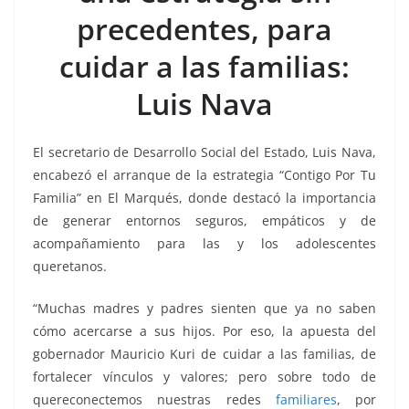
o
p
n
m
precedentes, para
o
p
k
k
cuidar a las familias:
Luis Nava
El secretario de Desarrollo Social del Estado, Luis Nava,
encabezó el arranque de la estrategia “Contigo Por Tu
Familia” en El Marqués, donde destacó la importancia
de generar entornos seguros, empáticos y de
acompañamiento para las y los adolescentes
queretanos.
“Muchas madres y padres sienten que ya no saben
cómo acercarse a sus hijos. Por eso, la apuesta del
gobernador Mauricio Kuri de cuidar a las familias, de
fortalecer vínculos y valores; pero sobre todo de
quereconectemos nuestras redes
familiares
, por