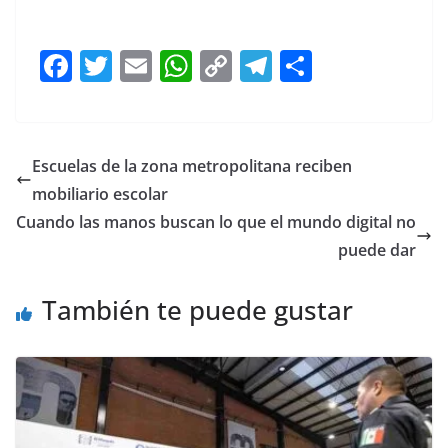
F
T
E
W
C
T
S
a
w
m
h
o
el
h
c
itt
ai
at
p
e
ar
e
er
l
s
y
gr
e
Escuelas de la zona metropolitana reciben
b
A
Li
a
mobiliario escolar
o
p
n
m
Cuando las manos buscan lo que el mundo digital no
o
p
k
puede dar
k
También te puede gustar