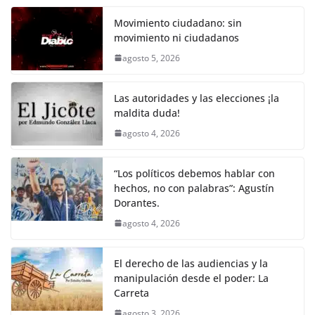
c
itt
ai
at
p
e
ar
k
e
er
l
s
y
gr
e
Movimiento ciudadano: sin
movimiento ni ciudadanos
b
A
Li
a
agosto 5, 2026
o
p
n
m
o
p
k
Las autoridades y las elecciones ¡la
k
maldita duda!
agosto 4, 2026
“Los políticos debemos hablar con
hechos, no con palabras”: Agustín
Dorantes.
agosto 4, 2026
El derecho de las audiencias y la
manipulación desde el poder: La
Carreta
agosto 3, 2026