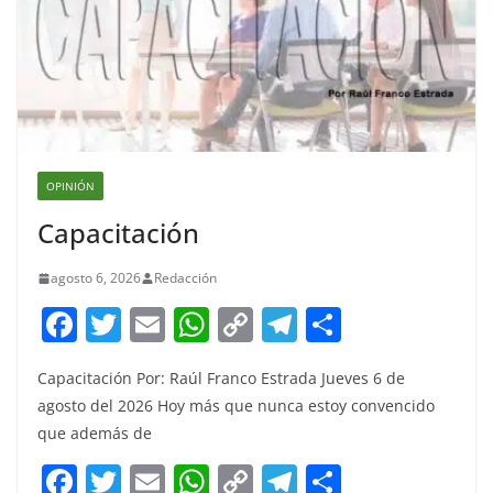
OPINIÓN
Capacitación
agosto 6, 2026
Redacción
F
T
E
W
C
T
S
a
w
m
h
o
el
h
Capacitación Por: Raúl Franco Estrada Jueves 6 de
c
itt
ai
at
p
e
ar
agosto del 2026 Hoy más que nunca estoy convencido
e
er
l
s
y
gr
e
que además de
b
A
Li
a
F
T
E
W
C
T
S