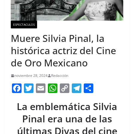
ESPECTACULOS
Muere Silvia Pinal, la
histórica actriz del Cine
de Oro Mexicano
noviembre 28, 2024
Redacción
F
T
E
W
C
T
S
a
w
m
h
o
el
h
La emblemática Silvia
c
itt
ai
at
p
e
ar
e
er
l
s
y
gr
e
Pinal era una de las
b
A
Li
a
últimas Divas del cine