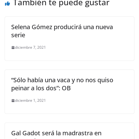
o
p
k
También te puede gustar
k
Selena Gómez producirá una nueva
serie
diciembre 7, 2021
“Sólo había una vaca y no nos quiso
peinar a los dos”: OB
diciembre 1, 2021
Gal Gadot será la madrastra en