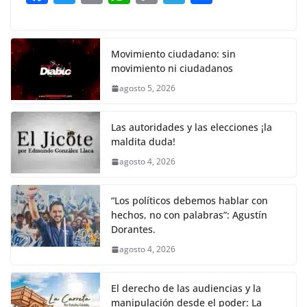
o
p
n
m
a
w
m
h
o
el
h
o
p
k
c
itt
ai
at
p
e
ar
k
e
er
l
s
y
gr
e
Movimiento ciudadano: sin
movimiento ni ciudadanos
b
A
Li
a
agosto 5, 2026
o
p
n
m
o
p
k
Las autoridades y las elecciones ¡la
k
maldita duda!
agosto 4, 2026
“Los políticos debemos hablar con
hechos, no con palabras”: Agustín
Dorantes.
agosto 4, 2026
El derecho de las audiencias y la
manipulación desde el poder: La