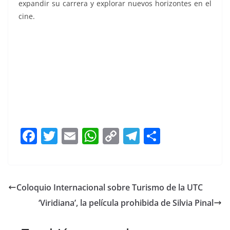
expandir su carrera y explorar nuevos horizontes en el
cine.
de Oro, de Oro, de Oro, de Oro, de Oro, de Oro
F
T
E
W
C
T
S
a
w
m
h
o
el
h
c
itt
ai
at
p
e
ar
e
er
l
s
y
gr
e
Coloquio Internacional sobre Turismo de la UTC
b
A
Li
a
‘Viridiana’, la película prohibida de Silvia Pinal
o
p
n
m