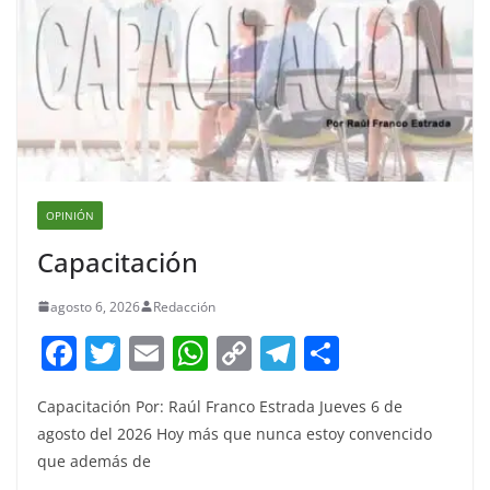
OPINIÓN
Capacitación
agosto 6, 2026
Redacción
F
T
E
W
C
T
S
a
w
m
h
o
el
h
Capacitación Por: Raúl Franco Estrada Jueves 6 de
c
itt
ai
at
p
e
ar
agosto del 2026 Hoy más que nunca estoy convencido
e
er
l
s
y
gr
e
que además de