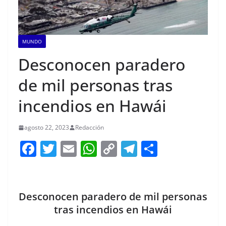
MUNDO
Desconocen paradero
de mil personas tras
incendios en Hawái
agosto 22, 2023
Redacción
F
T
E
W
C
T
S
a
w
m
h
o
el
h
c
itt
ai
at
p
e
ar
e
er
l
s
y
gr
e
Desconocen paradero de mil personas
b
A
Li
a
tras incendios en Hawái