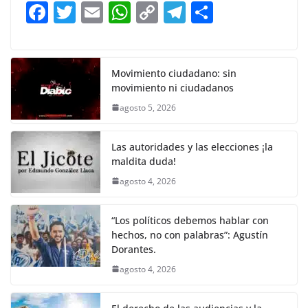
b
A
Li
a
F
T
E
W
C
T
S
o
p
n
m
a
w
m
h
o
el
h
o
p
k
c
itt
ai
at
p
e
ar
k
e
er
l
s
y
gr
e
Movimiento ciudadano: sin
movimiento ni ciudadanos
b
A
Li
a
agosto 5, 2026
o
p
n
m
o
p
k
Las autoridades y las elecciones ¡la
k
maldita duda!
agosto 4, 2026
“Los políticos debemos hablar con
hechos, no con palabras”: Agustín
Dorantes.
agosto 4, 2026