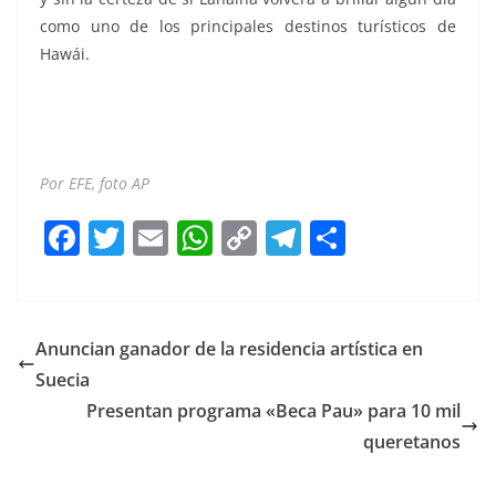
como uno de los principales destinos turísticos de
Hawái.
Desconocen Desconocen Desconocen Desconocen
Desconocen Desconocen
Por EFE, foto AP
F
T
E
W
C
T
S
a
w
m
h
o
el
h
c
itt
ai
at
p
e
ar
e
er
l
s
y
gr
e
Anuncian ganador de la residencia artística en
b
A
Li
a
Suecia
o
p
n
m
Presentan programa «Beca Pau» para 10 mil
o
p
k
queretanos
k