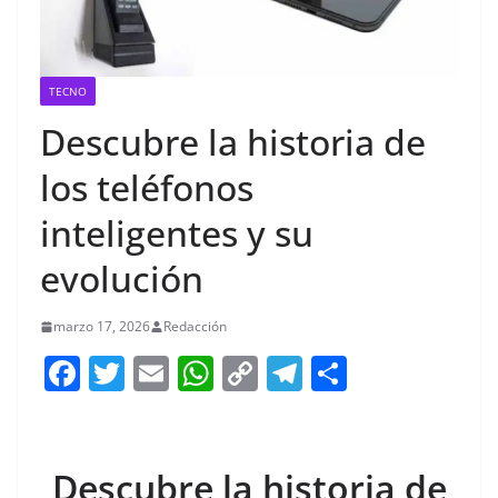
TECNO
Descubre la historia de
los teléfonos
inteligentes y su
evolución
marzo 17, 2026
Redacción
F
T
E
W
C
T
S
a
w
m
h
o
el
h
c
itt
ai
at
p
e
ar
e
er
l
s
y
gr
e
Descubre la historia de