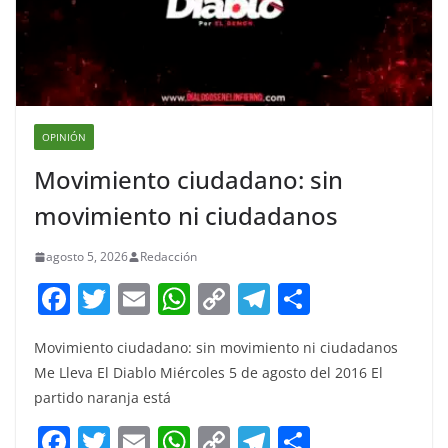
OPINIÓN
Movimiento ciudadano: sin
movimiento ni ciudadanos
agosto 5, 2026
Redacción
F
T
E
W
C
T
S
a
w
m
h
o
el
h
Movimiento ciudadano: sin movimiento ni ciudadanos
c
itt
ai
at
p
e
ar
Me Lleva El Diablo Miércoles 5 de agosto del 2016 El
e
er
l
s
y
gr
e
partido naranja está
b
A
Li
a
F
T
E
W
C
T
S