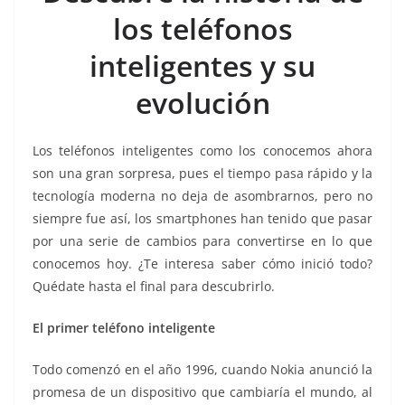
b
A
Li
a
los teléfonos
o
p
n
m
inteligentes y su
o
p
k
k
evolución
Los teléfonos inteligentes como los conocemos ahora
son una gran sorpresa, pues el tiempo pasa rápido y la
tecnología moderna no deja de asombrarnos, pero no
siempre fue así, los smartphones han tenido que pasar
por una serie de cambios para convertirse en lo que
conocemos hoy. ¿Te interesa saber cómo inició todo?
Quédate hasta el final para descubrirlo.
El primer teléfono inteligente
Todo comenzó en el año 1996, cuando Nokia anunció la
promesa de un dispositivo que cambiaría el mundo, al