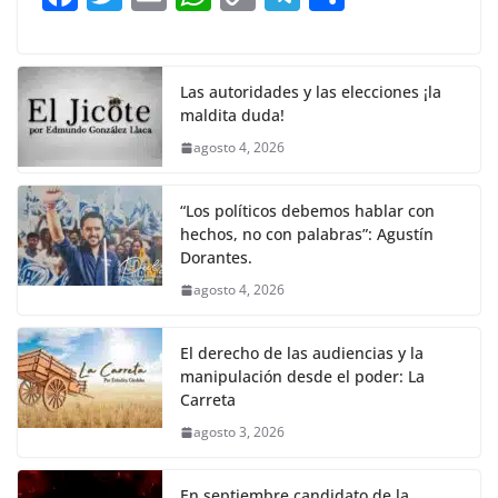
o
p
n
m
a
w
m
h
o
el
h
o
p
k
c
itt
ai
at
p
e
ar
k
e
er
l
s
y
gr
e
Las autoridades y las elecciones ¡la
maldita duda!
b
A
Li
a
agosto 4, 2026
o
p
n
m
o
p
k
“Los políticos debemos hablar con
k
hechos, no con palabras”: Agustín
Dorantes.
agosto 4, 2026
El derecho de las audiencias y la
manipulación desde el poder: La
Carreta
agosto 3, 2026
En septiembre candidato de la