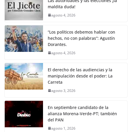
Las autoridades y las elecciones ¡la
k
maldita duda!
agosto 4, 2026
“Los políticos debemos hablar con
hechos, no con palabras”: Agustín
Dorantes.
agosto 4, 2026
El derecho de las audiencias y la
manipulación desde el poder: La
Carreta
agosto 3, 2026
En septiembre candidato de la
alianza Morena-Verde-PT; también
del PAN
agosto 1, 2026