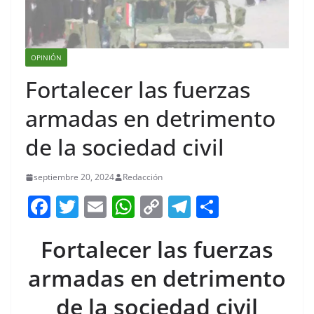
OPINIÓN
Fortalecer las fuerzas
armadas en detrimento
de la sociedad civil
septiembre 20, 2024
Redacción
F
T
E
W
C
T
S
a
w
m
h
o
el
h
Fortalecer las fuerzas
c
itt
ai
at
p
e
ar
e
er
l
s
y
gr
e
armadas en detrimento
b
A
Li
a
de la sociedad civil