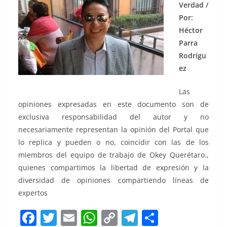
Verdad /
Por:
Héctor
Parra
Rodrígu
ez
Las
opiniones expresadas en este documento son de
exclusiva responsabilidad del autor y no
necesariamente representan la opinión del Portal que
lo replica y pueden o no, coincidir con las de los
miembros del equipo de trabajo de Okey Querétaro.,
quienes compartimos la libertad de expresión y la
diversidad de opiniones compartiendo líneas de
expertos
F
T
E
W
C
T
S