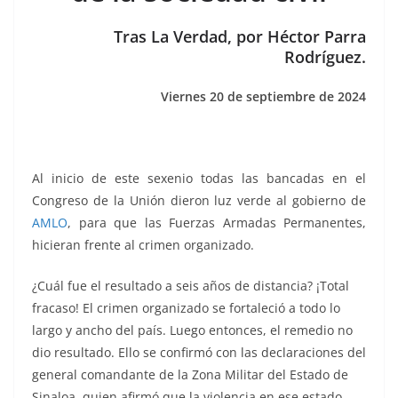
o
p
n
m
o
p
k
Tras La Verdad, por Héctor Parra
k
Rodríguez.
Viernes 20 de septiembre de 2024
Al inicio de este sexenio todas las bancadas en el
Congreso de la Unión dieron luz verde al gobierno de
AMLO
, para que las Fuerzas Armadas Permanentes,
hicieran frente al crimen organizado.
¿Cuál fue el resultado a seis años de distancia? ¡Total
fracaso! El crimen organizado se fortaleció a todo lo
largo y ancho del país. Luego entonces, el remedio no
dio resultado. Ello se confirmó con las declaraciones del
general comandante de la Zona Militar del Estado de
Sinaloa, quien afirmó que la violencia en ese estado