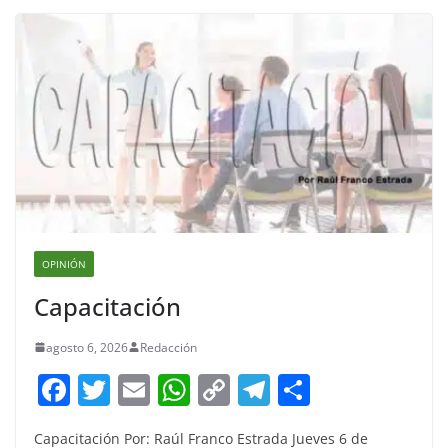
OPINIÓN
Capacitación
agosto 6, 2026
Redacción
F
T
E
W
C
T
S
a
w
m
h
o
el
h
Capacitación Por: Raúl Franco Estrada Jueves 6 de