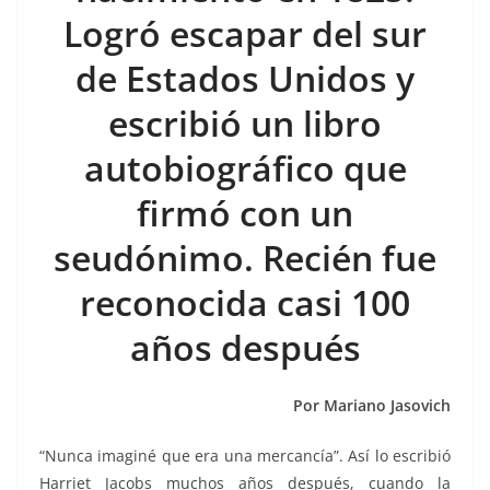
o
p
n
m
Logró escapar del sur
o
p
k
k
de Estados Unidos y
escribió un libro
autobiográfico que
firmó con un
seudónimo. Recién fue
reconocida casi 100
años después
Por Mariano Jasovich
“Nunca imaginé que era una mercancía”. Así lo escribió
Harriet Jacobs muchos años después, cuando la