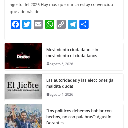
c
itt
ai
at
p
e
ar
agosto del 2026 Hoy más que nunca estoy convencido
e
er
l
s
y
gr
e
que además de
b
A
Li
a
F
T
E
W
C
T
S
o
p
n
m
a
w
m
h
o
el
h
o
p
k
c
itt
ai
at
p
e
ar
k
e
er
l
s
y
gr
e
Movimiento ciudadano: sin
movimiento ni ciudadanos
b
A
Li
a
agosto 5, 2026
o
p
n
m
o
p
k
Las autoridades y las elecciones ¡la
k
maldita duda!
agosto 4, 2026
“Los políticos debemos hablar con
hechos, no con palabras”: Agustín
Dorantes.