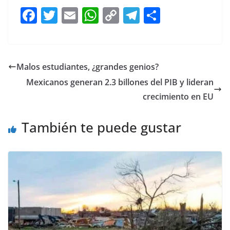
F
T
E
W
C
T
S
a
w
m
h
o
el
h
c
itt
ai
at
p
e
ar
e
er
l
s
y
gr
e
Malos estudiantes, ¿grandes genios?
b
A
Li
a
Mexicanos generan 2.3 billones del PIB y lideran
o
p
n
m
crecimiento en EU
o
p
k
También te puede gustar
k