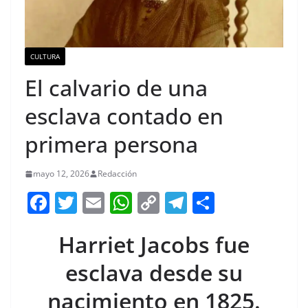
CULTURA
El calvario de una
esclava contado en
primera persona
mayo 12, 2026
Redacción
F
T
E
W
C
T
S
a
w
m
h
o
el
h
Harriet Jacobs fue
c
itt
ai
at
p
e
ar
e
er
l
s
y
gr
e
esclava desde su
b
A
Li
a
nacimiento en 1825.