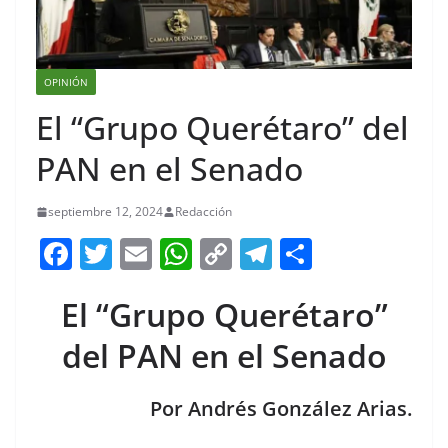
OPINIÓN
El “Grupo Querétaro” del
PAN en el Senado
septiembre 12, 2024
Redacción
F
T
E
W
C
T
S
a
w
m
h
o
el
h
El “Grupo Querétaro”
c
itt
ai
at
p
e
ar
e
er
l
s
y
gr
e
del PAN en el Senado
b
A
Li
a
o
p
n
m
Por Andrés González Arias.
o
p
k