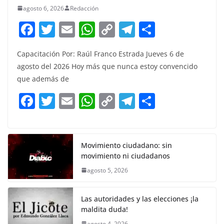
agosto 6, 2026
Redacción
F
T
E
W
C
T
S
a
w
m
h
o
el
h
Capacitación Por: Raúl Franco Estrada Jueves 6 de
c
itt
ai
at
p
e
ar
agosto del 2026 Hoy más que nunca estoy convencido
e
er
l
s
y
gr
e
que además de
b
A
Li
a
F
T
E
W
C
T
S
o
p
n
m
a
w
m
h
o
el
h
o
p
k
c
itt
ai
at
p
e
ar
k
e
er
l
s
y
gr
e
Movimiento ciudadano: sin
movimiento ni ciudadanos
b
A
Li
a
agosto 5, 2026
o
p
n
m
o
p
k
Las autoridades y las elecciones ¡la
k
maldita duda!
agosto 4, 2026