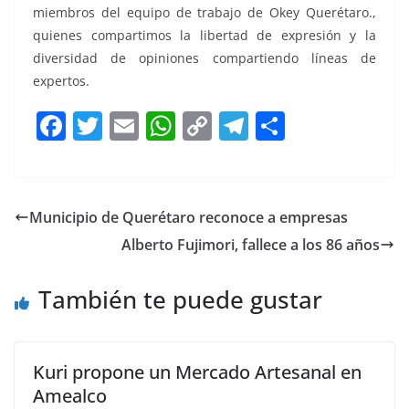
miembros del equipo de trabajo de Okey Querétaro.,
quienes compartimos la libertad de expresión y la
diversidad de opiniones compartiendo líneas de
expertos.
F
T
E
W
C
T
S
a
w
m
h
o
el
h
c
itt
ai
at
p
e
ar
e
er
l
s
y
gr
e
Municipio de Querétaro reconoce a empresas
b
A
Li
a
Alberto Fujimori, fallece a los 86 años
o
p
n
m
o
p
k
También te puede gustar
k
Kuri propone un Mercado Artesanal en
Amealco