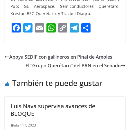
Pub; GE Aerospace; Semiconductores Querétaro;
Kreston BSG Querétaro; y Tracbel Diaqro.
F
T
E
W
C
T
S
a
w
m
h
o
el
h
c
itt
ai
at
p
e
ar
e
er
l
s
y
gr
e
Apoya SEDIF con gallineros en Pinal de Amoles
b
A
Li
a
El “Grupo Querétaro” del PAN en el Senado
o
p
n
m
o
p
k
También te puede gustar
k
Luis Nava supervisa avances de
BLOQUE
abril 17, 2023