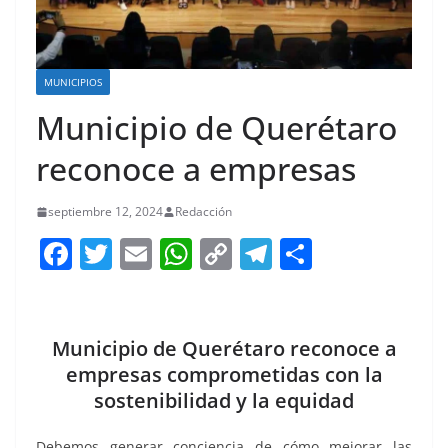
MUNICIPIOS
Municipio de Querétaro
reconoce a empresas
septiembre 12, 2024
Redacción
F
T
E
W
C
T
S
a
w
m
h
o
el
h
c
itt
ai
at
p
e
ar
e
er
l
s
y
gr
e
Municipio de Querétaro reconoce a
b
A
Li
a
empresas comprometidas con la
sostenibilidad y la equidad
o
p
n
m
o
p
k
Debemos generar conciencia de cómo mejorar las