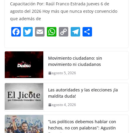
Capacitación Por: Raúl Franco Estrada Jueves 6 de
c
itt
ai
at
p
e
ar
agosto del 2026 Hoy más que nunca estoy convencido
e
er
l
s
y
gr
e
que además de
b
A
Li
a
F
T
E
W
C
T
S
o
p
n
m
a
w
m
h
o
el
h
o
p
k
c
itt
ai
at
p
e
ar
k
e
er
l
s
y
gr
e
Movimiento ciudadano: sin
movimiento ni ciudadanos
b
A
Li
a
agosto 5, 2026
o
p
n
m
o
p
k
Las autoridades y las elecciones ¡la
k
maldita duda!
agosto 4, 2026
“Los políticos debemos hablar con
hechos, no con palabras”: Agustín