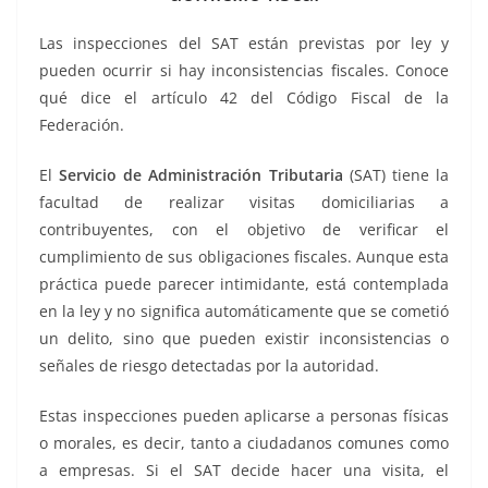
o
p
n
m
o
p
k
Las inspecciones del SAT están previstas por ley y
k
pueden ocurrir si hay inconsistencias fiscales. Conoce
qué dice el artículo 42 del Código Fiscal de la
Federación.
El
Servicio de Administración Tributaria
(SAT) tiene la
facultad de realizar visitas domiciliarias a
contribuyentes, con el objetivo de verificar el
cumplimiento de sus obligaciones fiscales. Aunque esta
práctica puede parecer intimidante, está contemplada
en la ley y no significa automáticamente que se cometió
un delito, sino que pueden existir inconsistencias o
señales de riesgo detectadas por la autoridad.
Estas inspecciones pueden aplicarse a personas físicas
o morales, es decir, tanto a ciudadanos comunes como
a empresas. Si el SAT decide hacer una visita, el