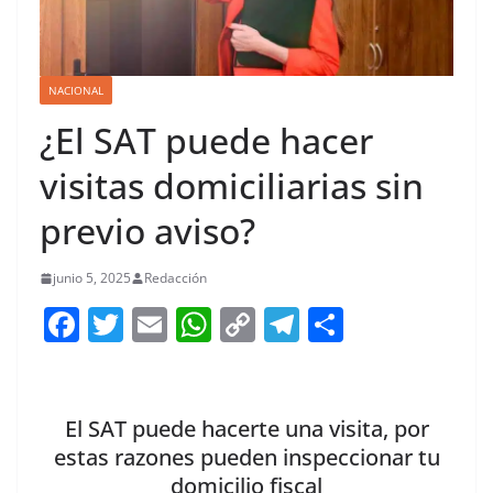
NACIONAL
¿El SAT puede hacer
visitas domiciliarias sin
previo aviso?
junio 5, 2025
Redacción
F
T
E
W
C
T
S
a
w
m
h
o
el
h
c
itt
ai
at
p
e
ar
e
er
l
s
y
gr
e
El SAT puede hacerte una visita, por
b
A
Li
a
estas razones pueden inspeccionar tu
domicilio fiscal