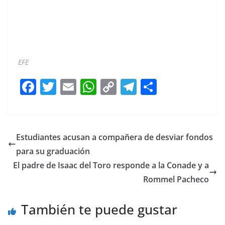
EFE
F
T
E
W
C
T
S
a
w
m
h
o
el
h
c
itt
ai
at
p
e
ar
e
er
l
s
y
gr
e
Estudiantes acusan a compañera de desviar fondos
b
A
Li
a
para su graduación
o
p
n
m
El padre de Isaac del Toro responde a la Conade y a
o
p
k
Rommel Pacheco
k
También te puede gustar