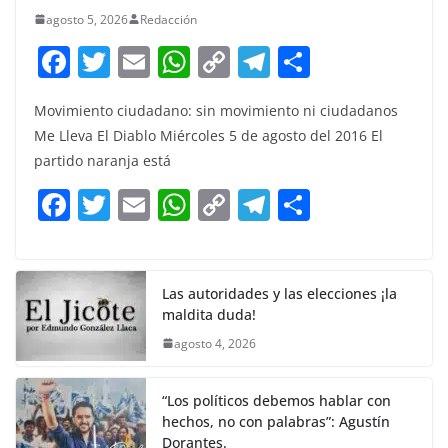
agosto 5, 2026
Redacción
F
T
E
W
C
T
S
a
w
m
h
o
el
h
Movimiento ciudadano: sin movimiento ni ciudadanos
c
itt
ai
at
p
e
ar
Me Lleva El Diablo Miércoles 5 de agosto del 2016 El
e
er
l
s
y
gr
e
partido naranja está
b
A
Li
a
F
T
E
W
C
T
S
o
p
n
m
a
w
m
h
o
el
h
o
p
k
c
itt
ai
at
p
e
ar
k
e
er
l
s
y
gr
e
Las autoridades y las elecciones ¡la
maldita duda!
b
A
Li
a
agosto 4, 2026
o
p
n
m
o
p
k
“Los políticos debemos hablar con
k
hechos, no con palabras”: Agustín
Dorantes.