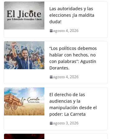
o
p
k
k
Las autoridades y las
elecciones ¡la maldita
duda!
agosto 4, 2026
“Los políticos debemos
hablar con hechos, no
con palabras”: Agustín
Dorantes.
agosto 4, 2026
El derecho de las
audiencias y la
manipulación desde el
poder: La Carreta
agosto 3, 2026