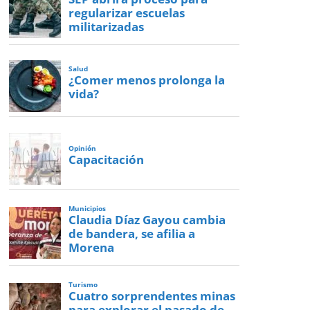
regularizar escuelas
militarizadas
Salud
¿Comer menos prolonga la
vida?
Opinión
Capacitación
Municipios
Claudia Díaz Gayou cambia
de bandera, se afilia a
Morena
Turismo
Cuatro sorprendentes minas
para explorar el pasado de