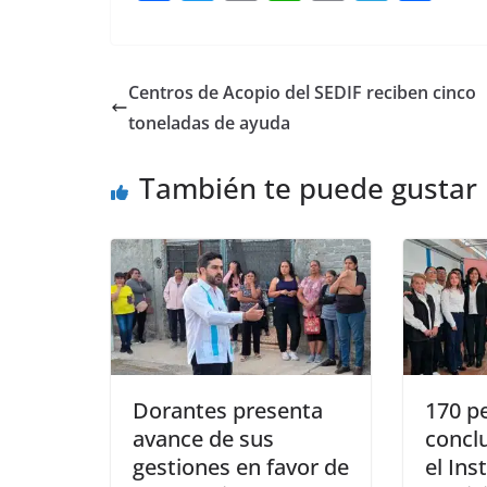
a
w
m
h
o
el
h
c
itt
ai
at
p
e
ar
e
er
l
s
y
gr
e
Centros de Acopio del SEDIF reciben cinco
b
A
Li
a
toneladas de ayuda
o
p
n
m
También te puede gustar
o
p
k
k
Dorantes presenta
170 p
avance de sus
concl
gestiones en favor de
el Ins