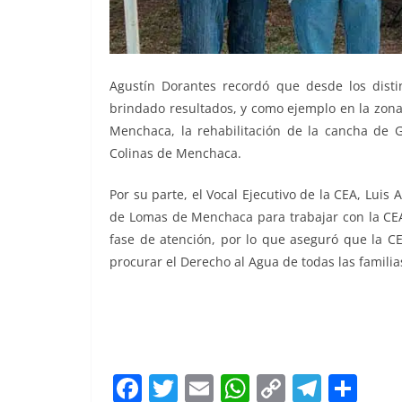
Agustín Dorantes recordó que desde los dist
brindado resultados, y como ejemplo en la zona
Menchaca, la rehabilitación de la cancha de 
Colinas de Menchaca.
Por su parte, el Vocal Ejecutivo de la CEA, Luis A
de Lomas de Menchaca para trabajar con la CEA
fase de atención, por lo que aseguró que la C
procurar el Derecho al Agua de todas las famili
El trabajo El trabajo El trabajo El trabajo
F
T
E
W
C
T
S