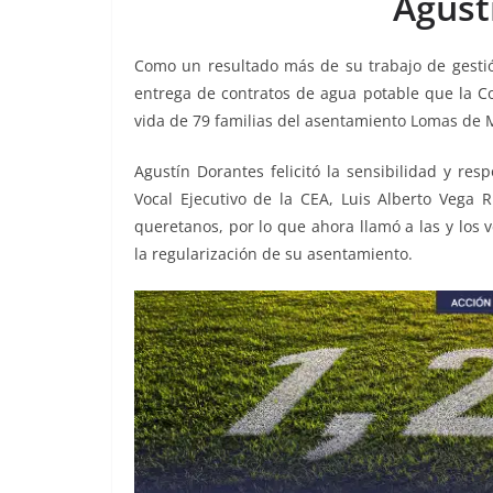
Agust
o
p
n
m
o
p
k
Como un resultado más de su trabajo de gestión
k
entrega de contratos de agua potable que la C
vida de 79 familias del asentamiento Lomas de
Agustín Dorantes felicitó la sensibilidad y re
Vocal Ejecutivo de la CEA, Luis Alberto Vega R
queretanos, por lo que ahora llamó a las y los
la regularización de su asentamiento.