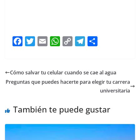
Enamórate Enamórate Enamórate Enamórate
Enamórate Enamórate Enamórate Enamórate
F
T
E
W
C
T
S
a
w
m
h
o
el
h
c
itt
ai
at
p
e
ar
e
er
l
s
y
gr
e
Cómo salvar tu celular cuando se cae al agua
b
A
Li
a
Preguntas que puedes hacerte para elegir tu carrera
o
p
n
m
universitaria
o
p
k
También te puede gustar
k