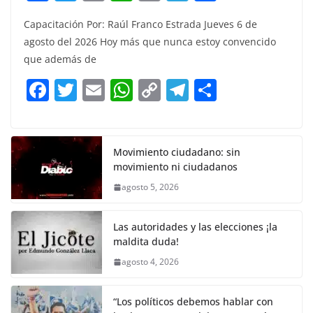
a
w
m
h
o
el
h
Capacitación Por: Raúl Franco Estrada Jueves 6 de
c
itt
ai
at
p
e
ar
agosto del 2026 Hoy más que nunca estoy convencido
e
er
l
s
y
gr
e
que además de
b
A
Li
a
F
T
E
W
C
T
S
o
p
n
m
a
w
m
h
o
el
h
o
p
k
c
itt
ai
at
p
e
ar
k
e
er
l
s
y
gr
e
Movimiento ciudadano: sin
movimiento ni ciudadanos
b
A
Li
a
agosto 5, 2026
o
p
n
m
o
p
k
Las autoridades y las elecciones ¡la
k
maldita duda!
agosto 4, 2026
“Los políticos debemos hablar con