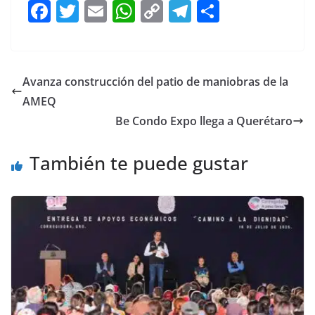
F
T
E
W
C
T
S
a
w
m
h
o
el
h
c
itt
ai
at
p
e
ar
e
er
l
s
y
gr
e
Avanza construcción del patio de maniobras de la
b
A
Li
a
AMEQ
o
p
n
m
Be Condo Expo llega a Querétaro
o
p
k
También te puede gustar
k