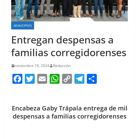
MUNICIPIOS
Entregan despensas a
familias corregidorenses
noviembre 19, 2024
Redacción
F
T
E
W
C
T
S
a
w
m
h
o
el
h
c
itt
ai
at
p
e
ar
e
er
l
s
y
gr
e
Encabeza Gaby Trápala entrega de mil
b
A
Li
a
despensas a familias corregidorenses
o
p
n
m
o
p
k