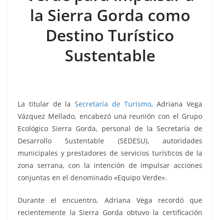
b
A
Li
a
la Sierra Gorda como
o
p
n
m
Destino Turístico
o
p
k
k
Sustentable
La titular de la
Secretaría de Turismo
, Adriana Vega
Vázquez Mellado, encabezó una reunión con el Grupo
Ecológico Sierra Gorda, personal de la Secretaría de
Desarrollo Sustentable (SEDESU), autoridades
municipales y prestadores de servicios turísticos de la
zona serrana, con la intención de impulsar acciones
conjuntas en el denominado «Equipo Verde».
Durante el encuentro, Adriana Vega recordó que
recientemente la Sierra Gorda obtuvo la certificación