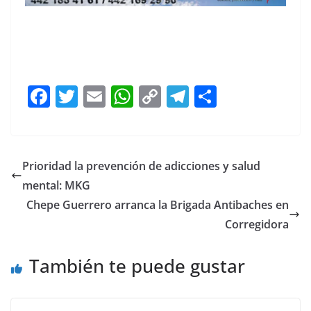
F
T
E
W
C
T
S
a
w
m
h
o
el
h
c
itt
ai
at
p
e
ar
e
er
l
s
y
gr
e
Prioridad la prevención de adicciones y salud
b
A
Li
a
mental: MKG
o
p
n
m
Chepe Guerrero arranca la Brigada Antibaches en
o
p
k
Corregidora
k
También te puede gustar