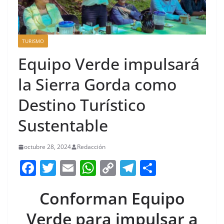
TURISMO
Equipo Verde impulsará
la Sierra Gorda como
Destino Turístico
Sustentable
octubre 28, 2024
Redacción
F
T
E
W
C
T
S
a
w
m
h
o
el
h
Conforman Equipo
c
itt
ai
at
p
e
ar
e
er
l
s
y
gr
e
Verde para impulsar a