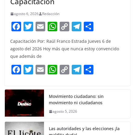
Capacitación
agosto 6, 2026
Redacción
F
T
E
W
C
T
S
a
w
m
h
o
el
h
Capacitación Por: Raúl Franco Estrada Jueves 6 de
c
itt
ai
at
p
e
ar
agosto del 2026 Hoy más que nunca estoy convencido
e
er
l
s
y
gr
e
que además de
b
A
Li
a
F
T
E
W
C
T
S
o
p
n
m
a
w
m
h
o
el
h
o
p
k
c
itt
ai
at
p
e
ar
k
e
er
l
s
y
gr
e
Movimiento ciudadano: sin
movimiento ni ciudadanos
b
A
Li
a
agosto 5, 2026
o
p
n
m
o
p
k
Las autoridades y las elecciones ¡la
maldita duda!