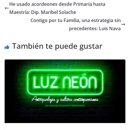
e
er
l
s
y
gr
e
He usado acordeones desde Primaria hasta
b
A
Li
a
Maestría: Dip. Maribel Solache
o
p
n
m
Contigo por tu Familia, una estrategia sin
o
p
k
precedentes: Luis Nava
k
También te puede gustar