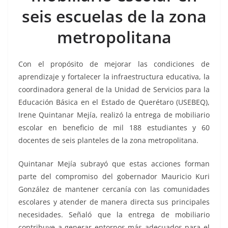
o
p
n
m
seis escuelas de la zona
o
p
k
k
metropolitana
Con el propósito de mejorar las condiciones de
aprendizaje y fortalecer la infraestructura educativa, la
coordinadora general de la Unidad de Servicios para la
Educación Básica en el Estado de Querétaro (USEBEQ),
Irene Quintanar Mejía, realizó la entrega de mobiliario
escolar en beneficio de mil 188 estudiantes y 60
docentes de seis planteles de la zona metropolitana.
Quintanar Mejía subrayó que estas acciones forman
parte del compromiso del gobernador Mauricio Kuri
González de mantener cercanía con las comunidades
escolares y atender de manera directa sus principales
necesidades. Señaló que la entrega de mobiliario
contribuye a generar entornos más adecuados para el