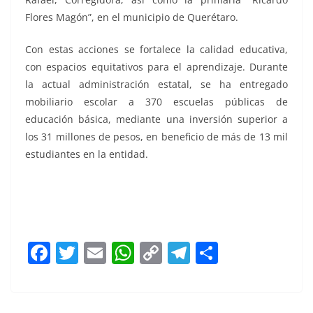
Flores Magón”, en el municipio de Querétaro.
Con estas acciones se fortalece la calidad educativa,
con espacios equitativos para el aprendizaje. Durante
la actual administración estatal, se ha entregado
mobiliario escolar a 370 escuelas públicas de
educación básica, mediante una inversión superior a
los 31 millones de pesos, en beneficio de más de 13 mil
estudiantes en la entidad.
F
T
E
W
C
T
S
a
w
m
h
o
el
h
c
itt
ai
at
p
e
ar