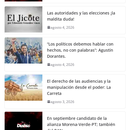
o
p
n
m
o
p
k
Las autoridades y las elecciones ¡la
k
maldita duda!
agosto 4, 2026
“Los políticos debemos hablar con
hechos, no con palabras”: Agustín
Dorantes.
agosto 4, 2026
El derecho de las audiencias y la
manipulación desde el poder: La
Carreta
agosto 3, 2026
En septiembre candidato de la
alianza Morena-Verde-PT; también