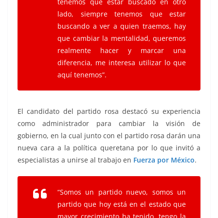
tenemos que estar buscado en otro
lado, siempre tenemos que estar
buscando a ver a quien traemos, hay
que cambiar la mentalidad, queremos
realmente hacer y marcar una
diferencia, me interesa utilizar lo que
aquí tenemos”.
El candidato del partido rosa destacó su experiencia
como administrador para cambiar la visión de
gobierno, en la cual junto con el partido rosa darán una
nueva cara a la política queretana por lo que invitó a
especialistas a unirse al trabajo en
Fuerza por México
.
“Somos un partido nuevo, somos un
partido que hoy está en el estado que
mayor crecimiento ha tenido, tengo la