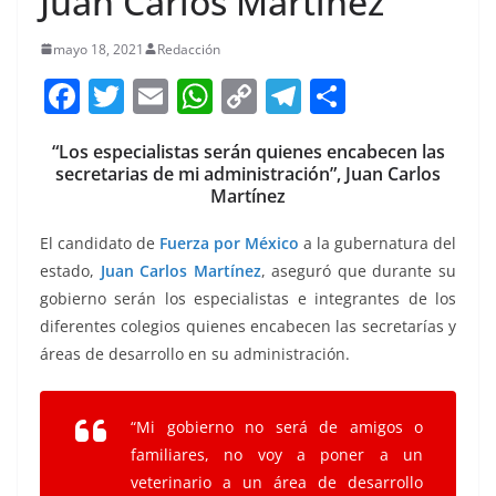
Juan Carlos Martínez
mayo 18, 2021
Redacción
F
T
E
W
C
T
S
a
w
m
h
o
el
h
“Los especialistas serán quienes encabecen las
c
itt
ai
at
p
e
ar
secretarias de mi administración”, Juan Carlos
e
er
l
s
y
gr
e
Martínez
b
A
Li
a
El candidato de
Fuerza por México
a la gubernatura del
o
p
n
m
estado,
Juan Carlos Martínez
, aseguró que durante su
o
p
k
gobierno serán los especialistas e integrantes de los
diferentes colegios quienes encabecen las secretarías y
k
áreas de desarrollo en su administración.
“Mi gobierno no será de amigos o
familiares, no voy a poner a un
veterinario a un área de desarrollo