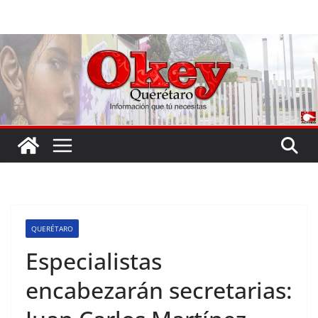
Saltar
al
contenido
QUERÉTARO
Especialistas
encabezarán secretarias: