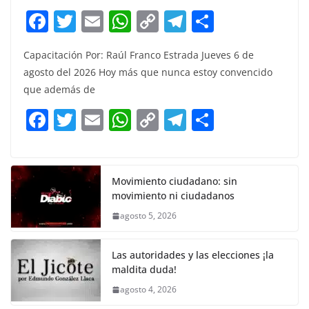
F
T
E
W
C
T
S
a
w
m
h
o
el
h
Capacitación Por: Raúl Franco Estrada Jueves 6 de
c
itt
ai
at
p
e
ar
agosto del 2026 Hoy más que nunca estoy convencido
e
er
l
s
y
gr
e
que además de
b
A
Li
a
F
T
E
W
C
T
S
o
p
n
m
a
w
m
h
o
el
h
o
p
k
c
itt
ai
at
p
e
ar
k
e
er
l
s
y
gr
e
Movimiento ciudadano: sin
movimiento ni ciudadanos
b
A
Li
a
agosto 5, 2026
o
p
n
m
o
p
k
Las autoridades y las elecciones ¡la
k
maldita duda!
agosto 4, 2026