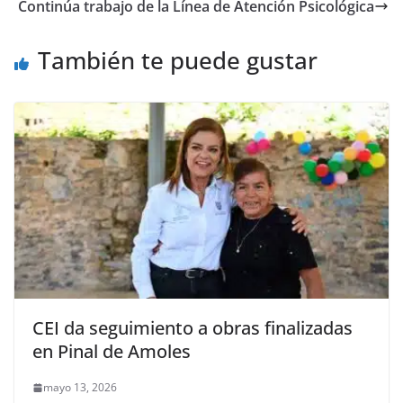
b
A
Li
a
Continúa trabajo de la Línea de Atención Psicológica
o
p
n
m
o
p
k
También te puede gustar
k
CEI da seguimiento a obras finalizadas
en Pinal de Amoles
mayo 13, 2026