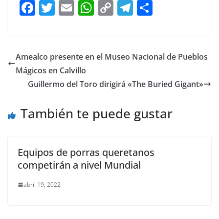
F
T
E
W
C
T
S
a
w
m
h
o
el
h
c
itt
ai
at
p
e
ar
e
er
l
s
y
gr
e
Amealco presente en el Museo Nacional de Pueblos
b
A
Li
a
Mágicos en Calvillo
o
p
n
m
Guillermo del Toro dirigirá «The Buried Gigant»
o
p
k
También te puede gustar
k
Equipos de porras queretanos
competirán a nivel Mundial
abril 19, 2022