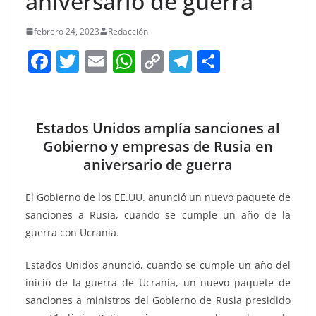
aniversario de guerra
febrero 24, 2023
Redacción
F
T
E
W
C
T
S
a
w
m
h
o
el
h
c
itt
ai
at
p
e
ar
e
er
l
s
y
gr
e
Estados Unidos amplía sanciones al
b
A
Li
a
Gobierno y empresas de Rusia en
aniversario de guerra
o
p
n
m
o
p
k
El Gobierno de los EE.UU. anunció un nuevo paquete de
k
sanciones a Rusia, cuando se cumple un año de la
guerra con Ucrania.
Estados Unidos anunció, cuando se cumple un año del
inicio de la guerra de Ucrania, un nuevo paquete de
sanciones a ministros del Gobierno de Rusia presidido