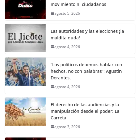
movimiento ni ciudadanos
b
A
Li
a
agosto 5, 2026
o
p
n
m
o
p
k
Las autoridades y las elecciones ¡la
k
maldita duda!
agosto 4, 2026
“Los políticos debemos hablar con
hechos, no con palabras”: Agustín
Dorantes.
agosto 4, 2026
El derecho de las audiencias y la
manipulación desde el poder: La
Carreta
agosto 3, 2026