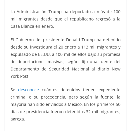
o
p
n
m
o
p
k
La Administración Trump ha deportado a más de 100
k
mil migrantes desde que el republicano regresó a la
Casa Blanca en enero.
El Gobierno del presidente Donald Trump ha detenido
desde su investidura el 20 enero a 113 mil migrantes y
expulsado de EE.UU. a 100 mil de ellos bajo su promesa
de deportaciones masivas, según dijo una fuente del
Departamento de Seguridad Nacional al diario New
York Post.
Se
desconoce
cuántos detenidos tienen expediente
criminal o su procedencia, pero según la fuente, la
mayoría han sido enviados a México. En los primeros 50
días de presidencia fueron detenidos 32 mil migrantes,
agrega.