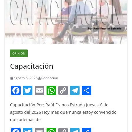
OPINIÓN
Capacitación
agosto 6, 2026
Redacción
F
T
E
W
C
T
S
a
w
m
h
o
el
h
Capacitación Por: Raúl Franco Estrada Jueves 6 de
c
itt
ai
at
p
e
ar
agosto del 2026 Hoy más que nunca estoy convencido
e
er
l
s
y
gr
e
que además de
b
A
Li
a