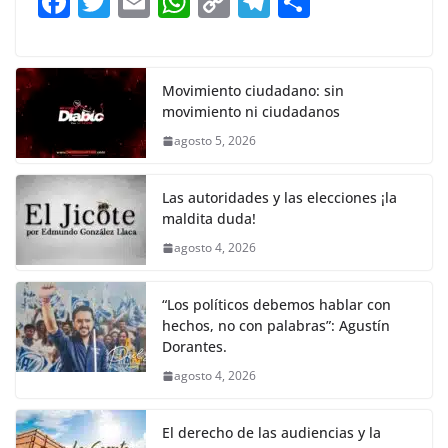
F
T
E
W
C
T
S
o
p
n
m
a
w
m
h
o
el
h
o
p
k
c
itt
ai
at
p
e
ar
k
e
er
l
s
y
gr
e
Movimiento ciudadano: sin
movimiento ni ciudadanos
b
A
Li
a
agosto 5, 2026
o
p
n
m
o
p
k
Las autoridades y las elecciones ¡la
k
maldita duda!
agosto 4, 2026
“Los políticos debemos hablar con
hechos, no con palabras”: Agustín
Dorantes.
agosto 4, 2026
El derecho de las audiencias y la