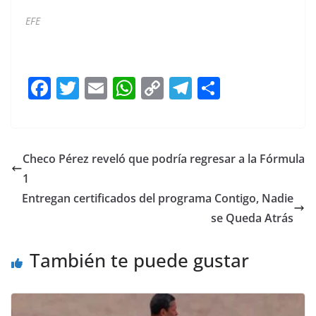
EFE
EUA EUA EUA EUA EUA
F
T
E
W
C
T
S
a
w
m
h
o
el
h
c
itt
ai
at
p
e
ar
e
er
l
s
y
gr
e
Checo Pérez reveló que podría regresar a la Fórmula
b
A
Li
a
1
o
p
n
m
Entregan certificados del programa Contigo, Nadie
o
p
k
se Queda Atrás
k
También te puede gustar