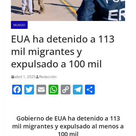
MUNDO
EUA ha detenido a 113
mil migrantes y
expulsado a 100 mil
abril 1, 2025
Redacción
F
T
E
W
C
T
S
a
w
m
h
o
el
h
c
itt
ai
at
p
e
ar
e
er
l
s
y
gr
e
Gobierno de EUA ha detenido a 113
b
A
Li
a
mil migrantes y expulsado al menos a
100 mil