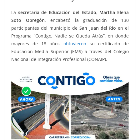
o
p
n
m
o
p
k
La
secretaria de Educación del Estado, Martha Elena
k
Soto Obregón
, encabezó la graduación de 130
participantes del municipio de
San Juan del Río
en el
Programa “Contigo, Nadie se Queda Atrás”, en donde
mayores de 18 años
obtuvieron
su certificado de
Educación Media Superior (EMS) a través del Colegio
Nacional de Integración Profesional (CONAIP).