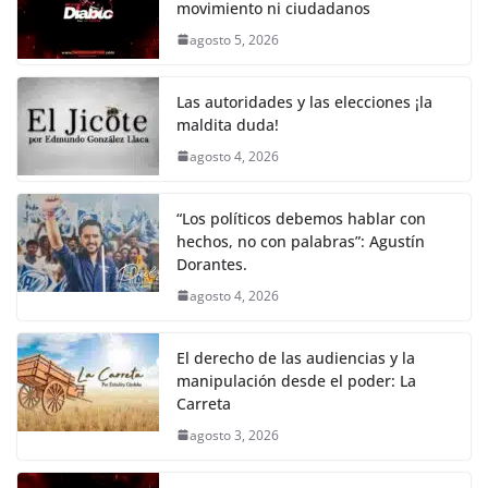
movimiento ni ciudadanos
b
A
Li
a
agosto 5, 2026
o
p
n
m
o
p
k
Las autoridades y las elecciones ¡la
k
maldita duda!
agosto 4, 2026
“Los políticos debemos hablar con
hechos, no con palabras”: Agustín
Dorantes.
agosto 4, 2026
El derecho de las audiencias y la
manipulación desde el poder: La
Carreta
agosto 3, 2026