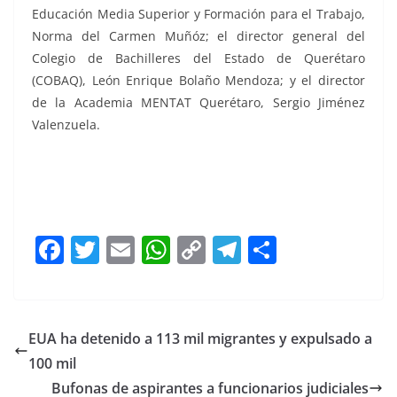
Educación Media Superior y Formación para el Trabajo,
Norma del Carmen Muñóz; el director general del
Colegio de Bachilleres del Estado de Querétaro
(COBAQ), León Enrique Bolaño Mendoza; y el director
de la Academia MENTAT Querétaro, Sergio Jiménez
Valenzuela.
certificados certificados
F
T
E
W
C
T
S
a
w
m
h
o
el
h
c
itt
ai
at
p
e
ar
e
er
l
s
y
gr
e
EUA ha detenido a 113 mil migrantes y expulsado a
b
A
Li
a
100 mil
o
p
n
m
Bufonas de aspirantes a funcionarios judiciales