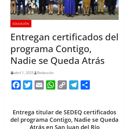
EDUCACIÓN
Entregan certificados del
programa Contigo,
Nadie se Queda Atrás
abril 1, 2025
Redacción
F
T
E
W
C
T
S
a
w
m
h
o
el
h
c
itt
ai
at
p
e
ar
e
er
l
s
y
gr
e
Entrega titular de SEDEQ certificados
b
A
Li
a
del programa Contigo, Nadie se Queda
Atrás en San Juan del Río