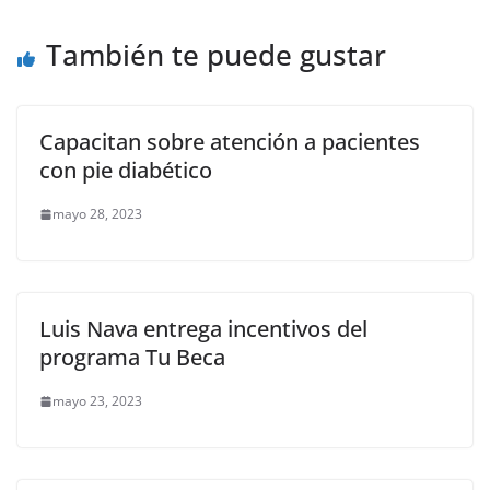
o
p
k
También te puede gustar
k
Capacitan sobre atención a pacientes
con pie diabético
mayo 28, 2023
Luis Nava entrega incentivos del
programa Tu Beca
mayo 23, 2023