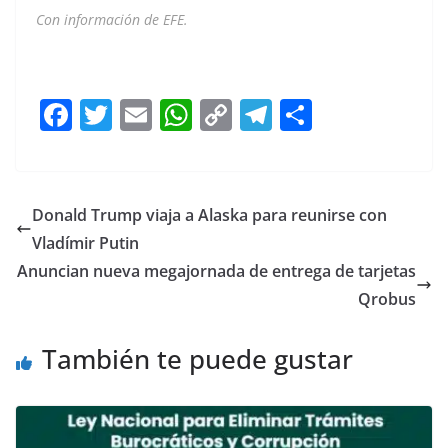
Con información de EFE.
exdirector exdirector exdirector
F
T
E
W
C
T
S
a
w
m
h
o
el
h
c
itt
ai
at
p
e
ar
e
er
l
s
y
gr
e
Donald Trump viaja a Alaska para reunirse con
b
A
Li
a
Vladímir Putin
o
p
n
m
Anuncian nueva megajornada de entrega de tarjetas
o
p
k
Qrobus
k
También te puede gustar