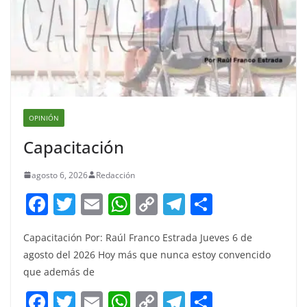
OPINIÓN
Capacitación
agosto 6, 2026
Redacción
F
T
E
W
C
T
S
a
w
m
h
o
el
h
Capacitación Por: Raúl Franco Estrada Jueves 6 de
c
itt
ai
at
p
e
ar
agosto del 2026 Hoy más que nunca estoy convencido
e
er
l
s
y
gr
e
que además de
b
A
Li
a
F
T
E
W
C
T
S