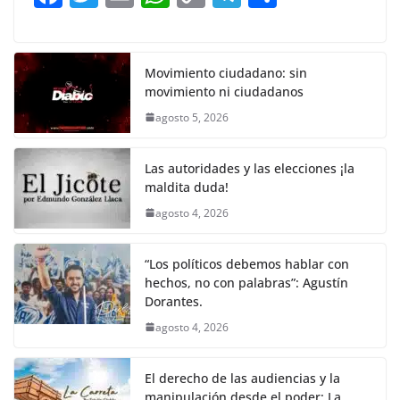
o
p
n
m
a
w
m
h
o
el
h
o
p
k
c
itt
ai
at
p
e
ar
k
e
er
l
s
y
gr
e
Movimiento ciudadano: sin
movimiento ni ciudadanos
b
A
Li
a
agosto 5, 2026
o
p
n
m
o
p
k
Las autoridades y las elecciones ¡la
k
maldita duda!
agosto 4, 2026
“Los políticos debemos hablar con
hechos, no con palabras”: Agustín
Dorantes.
agosto 4, 2026
El derecho de las audiencias y la
manipulación desde el poder: La