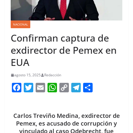
NACIONAL
Confirman captura de
exdirector de Pemex en
EUA
agosto 15, 2025
Redacción
F
T
E
W
C
T
S
a
w
m
h
o
el
h
c
itt
ai
at
p
e
ar
e
er
l
s
y
gr
e
Carlos Treviño Medina, exdirector de
b
A
Li
a
Pemex, es acusado de corrupción y
vinculado al caso Odebrecht, fue