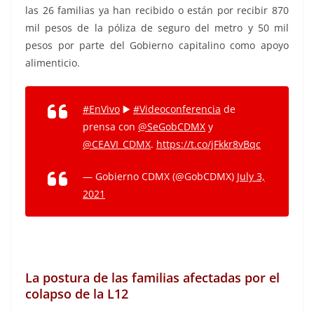
las 26 familias ya han recibido o están por recibir 870
mil pesos de la póliza de seguro del metro y 50 mil
pesos por parte del Gobierno capitalino como apoyo
alimenticio.
#EnVivo
▶️
#Videoconferencia
de
prensa con
@SeGobCDMX
y
@CEAVI_CDMX
.
https://t.co/jFkkr8vBqc
— Gobierno CDMX (@GobCDMX)
July 3,
2021
La postura de las familias afectadas por el
colapso de la L12