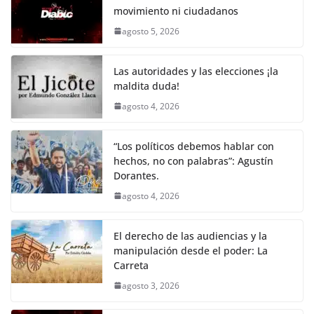
e
er
l
s
y
gr
e
movimiento ni ciudadanos
b
A
Li
a
agosto 5, 2026
o
p
n
m
o
p
k
Las autoridades y las elecciones ¡la
k
maldita duda!
agosto 4, 2026
“Los políticos debemos hablar con
hechos, no con palabras”: Agustín
Dorantes.
agosto 4, 2026
El derecho de las audiencias y la
manipulación desde el poder: La
Carreta
agosto 3, 2026