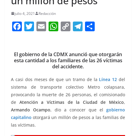
un millón de pesos
julio 4, 2021
Redacción
F
T
E
W
C
T
S
a
w
m
h
o
el
h
c
itt
ai
at
p
e
ar
e
er
l
s
y
gr
e
El gobierno de la CDMX anunció que otorgarán
esta cantidad a los familiares de las 26 víctimas
b
A
Li
a
del accidente.
o
p
n
m
A casi dos meses de que un tramo de la
Línea 12
del
o
p
k
sistema de transporte colectivo Metro colapsara,
k
provocando la muerte de 26 personas, el comisionado
de
Atención a Víctimas de la Ciudad de México
,
Armando Ocampo
, dio a conocer que el
gobierno
capitalino
otorgará un millón de pesos a las familias de
las víctimas.