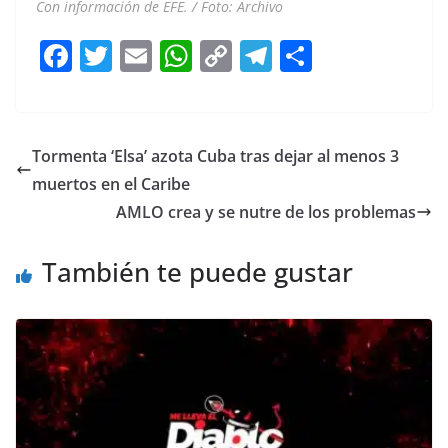
Con información de EFE. / Foto: Archivo
F
T
E
W
C
T
S
a
w
m
h
o
el
h
c
itt
ai
at
p
e
ar
e
er
l
s
y
gr
e
Tormenta ‘Elsa’ azota Cuba tras dejar al menos 3
b
A
Li
a
muertos en el Caribe
o
p
n
m
AMLO crea y se nutre de los problemas
o
p
k
También te puede gustar
k