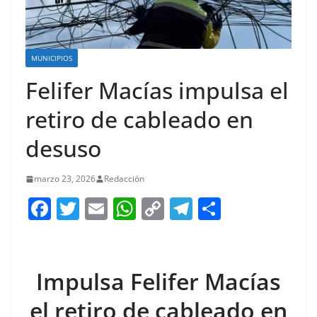
MUNICIPIOS
Felifer Macías impulsa el
retiro de cableado en
desuso
marzo 23, 2026
Redacción
F
T
E
W
C
T
S
a
w
m
h
o
el
h
c
itt
ai
at
p
e
ar
e
er
l
s
y
gr
e
Impulsa Felifer Macías
b
A
Li
a
el retiro de cableado en