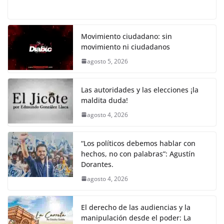
o
p
n
m
a
w
m
h
o
el
h
o
p
k
c
itt
ai
at
p
e
ar
k
e
er
l
s
y
gr
e
Movimiento ciudadano: sin
movimiento ni ciudadanos
b
A
Li
a
agosto 5, 2026
o
p
n
m
o
p
k
Las autoridades y las elecciones ¡la
k
maldita duda!
agosto 4, 2026
“Los políticos debemos hablar con
hechos, no con palabras”: Agustín
Dorantes.
agosto 4, 2026
El derecho de las audiencias y la
manipulación desde el poder: La