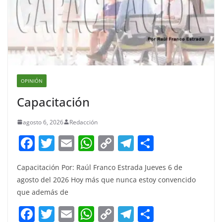
OPINIÓN
Capacitación
agosto 6, 2026
Redacción
F
T
E
W
C
T
S
a
w
m
h
o
el
h
Capacitación Por: Raúl Franco Estrada Jueves 6 de
c
itt
ai
at
p
e
ar
agosto del 2026 Hoy más que nunca estoy convencido
e
er
l
s
y
gr
e
que además de
b
A
Li
a
F
T
E
W
C
T
S