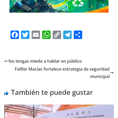
F
T
E
W
C
T
S
a
w
m
h
o
el
h
c
itt
ai
at
p
e
ar
e
er
l
s
y
gr
e
No tengas miedo a hablar en público
b
A
Li
a
Felifer Macías fortalece estrategia de seguridad
o
p
n
m
municipal
o
p
k
También te puede gustar
k