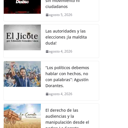
sin movimiento ni
b
A
Li
a
ciudadanos
o
p
n
m
agosto 5, 2026
o
p
k
k
Las autoridades y las
elecciones ¡la maldita
duda!
agosto 4, 2026
“Los políticos debemos
hablar con hechos, no
con palabras”: Agustín
Dorantes.
agosto 4, 2026
El derecho de las
audiencias y la
manipulación desde el