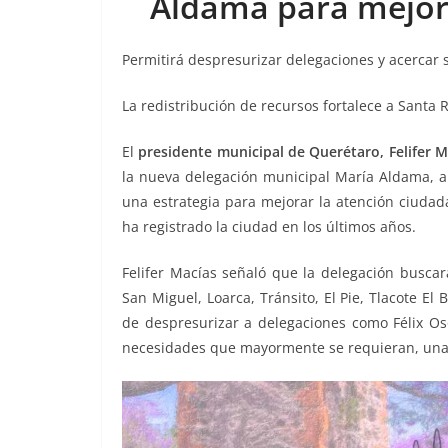
Aldama para mejor
o
p
n
m
o
p
k
Permitirá despresurizar delegaciones y acercar s
k
La redistribución de recursos fortalece a Santa 
El
presidente municipal de Querétaro, Felifer M
la nueva delegación municipal María Aldama, a
una estrategia para mejorar la atención ciudada
ha registrado la ciudad en los últimos años.
Felifer Macías señaló que la delegación buscar
San Miguel, Loarca, Tránsito, El Pie, Tlacote El 
de despresurizar a delegaciones como Félix Oso
necesidades que mayormente se requieran, una 