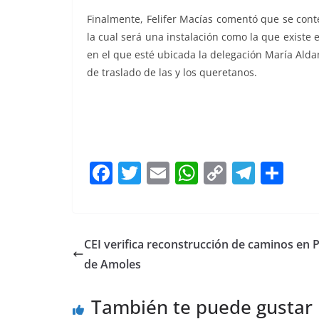
Finalmente, Felifer Macías comentó que se con
la cual será una instalación como la que existe 
en el que esté ubicada la delegación María Alda
de traslado de las y los queretanos.
Felifer Felifer
F
T
E
W
C
T
S
a
w
m
h
o
el
h
c
itt
ai
at
p
e
ar
e
er
l
s
y
gr
e
CEI verifica reconstrucción de caminos en P
b
A
Li
a
de Amoles
o
p
n
m
También te puede gustar
o
p
k