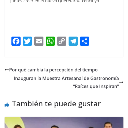
juntos creer en el nuevo Querétaro», concluyó.
Felifer Felifer Felifer Felifer Felifer
F
T
E
W
C
T
S
a
w
m
h
o
el
h
c
itt
ai
at
p
e
ar
e
er
l
s
y
gr
e
Por qué cambia la percepción del tiempo
b
A
Li
a
Inauguran la Muestra Artesanal de Gastronomía
o
p
n
m
“Raíces que Inspiran”
o
p
k
También te puede gustar
k