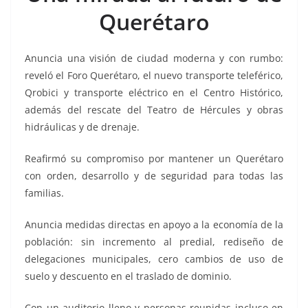
o
p
n
m
Querétaro
o
p
k
k
Anuncia una visión de ciudad moderna y con rumbo:
reveló el Foro Querétaro, el nuevo transporte teleférico,
Qrobici y transporte eléctrico en el Centro Histórico,
además del rescate del Teatro de Hércules y obras
hidráulicas y de drenaje.
Reafirmó su compromiso por mantener un Querétaro
con orden, desarrollo y de seguridad para todas las
familias.
Anuncia medidas directas en apoyo a la economía de la
población: sin incremento al predial, rediseño de
delegaciones municipales, cero cambios de uso de
suelo y descuento en el traslado de dominio.
Con un auditorio lleno y personas reunidas incluso en