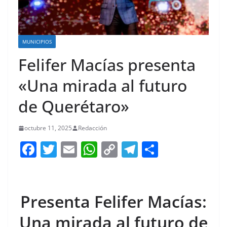
MUNICIPIOS
Felifer Macías presenta
«Una mirada al futuro
de Querétaro»
octubre 11, 2025
Redacción
F
T
E
W
C
T
S
a
w
m
h
o
el
h
c
itt
ai
at
p
e
ar
e
er
l
s
y
gr
e
Presenta Felifer Macías:
b
A
Li
a
Una mirada al futuro de