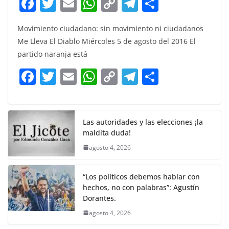
F
T
E
W
C
T
S
a
w
m
h
o
el
h
Movimiento ciudadano: sin movimiento ni ciudadanos
c
itt
ai
at
p
e
ar
Me Lleva El Diablo Miércoles 5 de agosto del 2016 El
e
er
l
s
y
gr
e
partido naranja está
b
A
Li
a
F
T
E
W
C
T
S
o
p
n
m
a
w
m
h
o
el
h
o
p
k
c
itt
ai
at
p
e
ar
k
e
er
l
s
y
gr
e
Las autoridades y las elecciones ¡la
maldita duda!
b
A
Li
a
agosto 4, 2026
o
p
n
m
o
p
k
“Los políticos debemos hablar con
k
hechos, no con palabras”: Agustín
Dorantes.
agosto 4, 2026