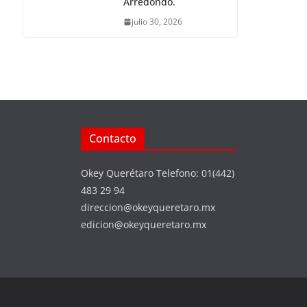
Arredondo.
julio 30, 2026
Contacto
Okey Querétaro Telefono: 01(442)
483 29 94
direccion@okeyqueretaro.mx
edicion@okeyqueretaro.mx