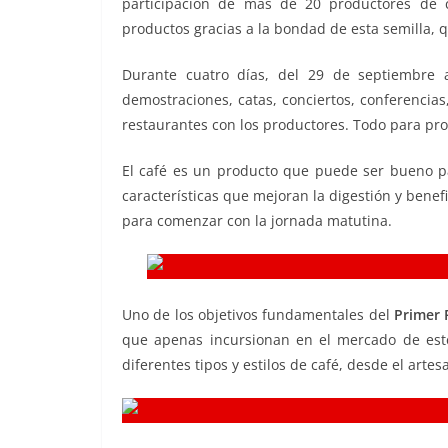
participación de más de 20 productores de c
o
p
n
m
productos gracias a la bondad de esta semilla, 
o
p
k
k
Durante cuatro días, del 29 de septiembre a
demostraciones, catas, conciertos, conferencias
restaurantes con los productores. Todo para pr
El café es un producto que puede ser bueno par
características que mejoran la digestión y bene
para comenzar con la jornada matutina.
Uno de los objetivos fundamentales del
Primer 
que apenas incursionan en el mercado de este
diferentes tipos y estilos de café, desde el arte