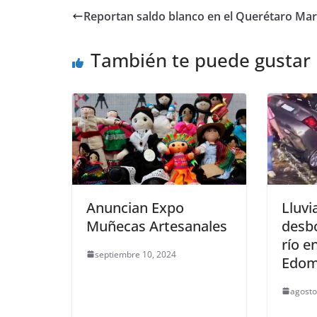
e
er
l
s
y
gr
e
Reportan saldo blanco en el Querétaro Ma
b
A
Li
a
o
p
n
m
También te puede gustar
o
p
k
k
Anuncian Expo
Lluvi
Muñecas Artesanales
desb
río e
septiembre 10, 2024
Edo
agosto