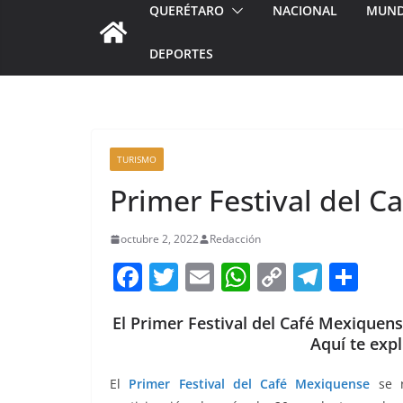
QUERÉTARO
NACIONAL
MUN
DEPORTES
TURISMO
Primer Festival del 
octubre 2, 2022
Redacción
F
T
E
W
C
T
S
a
w
m
h
o
el
h
El Primer Festival del Café Mexiquens
c
itt
ai
at
p
e
ar
Aquí te exp
e
er
l
s
y
gr
e
b
A
Li
a
El
Primer Festival del Café Mexiquense
se r