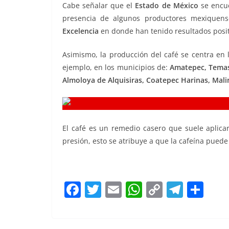
Cabe señalar que el
Estado de México
se encue
presencia de algunos productores mexiquen
Excelencia
en donde han tenido resultados positi
Asimismo, la producción del café se centra en
ejemplo, en los municipios de:
Amatepec, Temasc
Almoloya de Alquisiras, Coatepec Harinas, Mal
El café es un remedio casero que suele aplica
presión, esto se atribuye a que la cafeína puede
F
T
E
W
C
T
S
a
w
m
h
o
el
h
c
itt
ai
at
p
e
ar