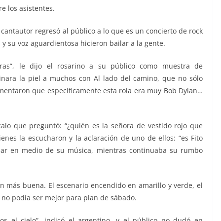
 los asistentes.
cantautor regresó al público a lo que es un concierto de rock
 y su voz aguardientosa hicieron bailar a la gente.
ras”, le dijo el rosarino a su público como muestra de
nara la piel a muchos con Al lado del camino, que no sólo
omentaron que específicamente esta rola era muy Bob Dylan…
alo que preguntó: “¿quién es la señora de vestido rojo que
enes la escucharon y la aclaración de uno de ellos: “es Fito
dar en medio de su música, mientras continuaba su rumbo
aún más buena. El escenario encendido en amarillo y verde, el
; no podía ser mejor para plan de sábado.
s el cielo”, indicó el argentino, y el público no dudó en