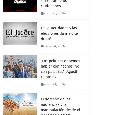
sin movimiento ni
b
A
Li
a
ciudadanos
o
p
n
m
agosto 5, 2026
o
p
k
k
Las autoridades y las
elecciones ¡la maldita
duda!
agosto 4, 2026
“Los políticos debemos
hablar con hechos, no
con palabras”: Agustín
Dorantes.
agosto 4, 2026
El derecho de las
audiencias y la
manipulación desde el