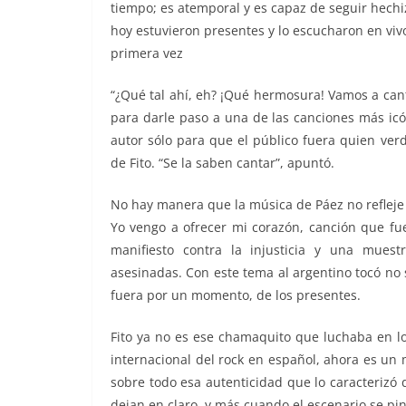
tiempo; es atemporal y es capaz de seguir hechi
hoy estuvieron presentes y lo escucharon en viv
primera vez
“¿Qué tal ahí, eh? ¡Qué hermosura! Vamos a canta
para darle paso a una de las canciones más icón
autor sólo para que el público fuera quien ver
de Fito. “Se la saben cantar”, apuntó.
No hay manera que la música de Páez no refleje 
Yo vengo a ofrecer mi corazón, canción que fue
manifiesto contra la injusticia y una mues
asesinadas. Con este tema al argentino tocó no s
fuera por un momento, de los presentes.
Fito ya no es ese chamaquito que luchaba en l
internacional del rock en español, ahora es un
sobre todo esa autenticidad que lo caracterizó
dejan en claro, y más cuando el escenario se pi