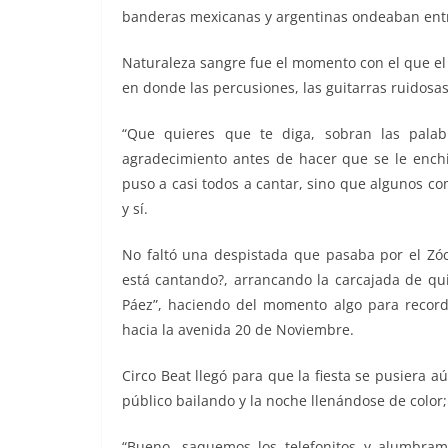
banderas mexicanas y argentinas ondeaban entre
Naturaleza sangre fue el momento con el que el 
en donde las percusiones, las guitarras ruidosas
“Que quieres que te diga, sobran las palab
agradecimiento antes de hacer que se le enchi
puso a casi todos a cantar, sino que algunos c
y sí.
No faltó una despistada que pasaba por el Zóc
está cantando?, arrancando la carcajada de qui
Páez”, haciendo del momento algo para recor
hacia la avenida 20 de Noviembre.
Circo Beat llegó para que la fiesta se pusiera 
público bailando y la noche llenándose de color
“Bueno, saquemos los telefonitos y alumbramo