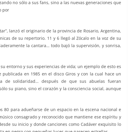
zando no sólo a sus fans, sino a las nuevas generaciones que
o por
r”, lanzó el originario de la provincia de Rosario, Argentina,
icas de su repertorio. 11 y 6 llegó al Zócalo en la voz de su
daderamente la cantara… todo bajó la supervisión, y sonrisa,
su entorno y sus experiencias de vida; un ejemplo de esto es
 publicada en 1985 en el disco Giros y con la cual hace un
tra de solidaridad… después de que sus abuelas fueran
ólo su piano, sino el corazón y la consciencia social, aunque
os 80 para adueñarse de un espacio en la escena nacional e
 músico consagrado y reconocido que mantiene ese espíritu y
 desde su inicio y donde canciones como Cadáver exquisito lo
nta en negro con pequeñas luces que parecen estrellas.