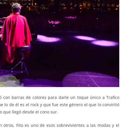
ó con barras de colores para darle un toque único a Trafico
 lo de él es el rock y que fue este género el que lo convirtió
o que llegó desde el cono sur.
n otros, Fito es uno de esos sobrevivientes a las modas y el