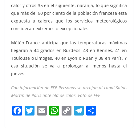
calor y otros 35 en el siguiente, naranja, lo que significa
que más del 90 por ciento de la población francesa está
expuesta a calores que los servicios meteorológicos
consideran extremos o excepcionales.
Météo France anticipa que las temperaturas máximas
llegarán a 44 grados en Burdeos, 43 en Rennes, 41 en
Toulouse o Limoges, 40 en Lyon o Ruán y 38 en París. Y
esa situación se va a prolongar al menos hasta el
jueves.
Con información de EFE Personas se arrojan al canal Saint-
Martin de París ante ola de calor. Foto de EFE
F
T
E
W
C
T
S
a
w
m
h
o
el
h
c
itt
ai
at
p
e
ar