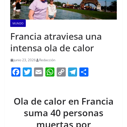
MUNDO
Francia atraviesa una
intensa ola de calor
junio 23, 2026
Redacción
F
T
E
W
C
T
S
a
w
m
h
o
el
h
c
itt
ai
at
p
e
ar
e
er
l
s
y
gr
e
Ola de calor en Francia
b
A
Li
a
suma 40 personas
o
p
n
m
muertas por
o
p
k