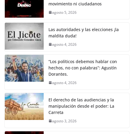
movimiento ni ciudadanos
b
A
Li
a
agosto 5, 2026
o
p
n
m
o
p
k
Las autoridades y las elecciones ¡la
k
maldita duda!
agosto 4, 2026
“Los políticos debemos hablar con
hechos, no con palabras”: Agustín
Dorantes.
agosto 4, 2026
El derecho de las audiencias y la
manipulación desde el poder: La
Carreta
agosto 3, 2026