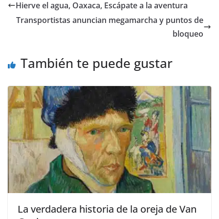
e
er
l
s
y
gr
e
Hierve el agua, Oaxaca, Escápate a la aventura
b
A
Li
a
Transportistas anuncian megamarcha y puntos de
o
p
n
m
bloqueo
o
p
k
También te puede gustar
k
La verdadera historia de la oreja de Van