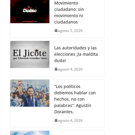
b
A
Li
a
e
Movimiento
ciudadano: sin
o
p
n
m
movimiento ni
o
p
k
ciudadanos
k
agosto 5, 2026
Las autoridades y las
elecciones ¡la maldita
duda!
agosto 4, 2026
“Los políticos
debemos hablar con
hechos, no con
palabras”: Agustín
Dorantes.
agosto 4, 2026