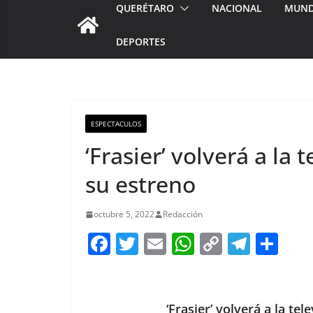
QUERÉTARO
NACIONAL
MUN
DEPORTES
ESPECTACULOS
‘Frasier’ volverá a la
su estreno
octubre 5, 2022
Redacción
F
T
E
W
C
T
S
a
w
m
h
o
el
h
c
itt
ai
at
p
e
ar
e
er
l
s
y
gr
e
‘Frasier’ volverá a la te