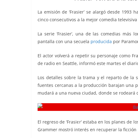
b
A
Li
a
La emisión de ‘Frasier’ se alargó desde 1993 
o
p
n
m
cinco consecutivos a la mejor comedia televisiva
o
p
k
La serie ‘Frasier‘, una de las comedias más l
k
pantalla con una secuela
producida
por Paramou
El actor volverá a repetir su personaje como F
de radio en Seattle, informó este martes el diari
Los detalles sobre la trama y el reparto de la
fuentes cercanas a la producción barajan una p
mudará a una nueva ciudad, donde se rodeará d
El regreso de ‘Frasier‘ estaba en los planes d
Grammer mostró interés en recuperar la ficción