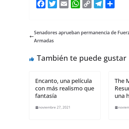
F
T
E
W
C
T
S
a
w
m
h
o
el
h
c
itt
ai
at
p
e
ar
e
er
l
s
y
gr
e
Senadores aprueban permanencia de Fuer
b
A
Li
a
Armadas
o
p
n
m
También te puede gustar
o
p
k
k
Encanto, una película
The M
con más realismo que
Resur
fantasía
una h
noviembre 27, 2021
noviem