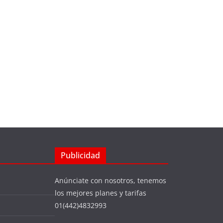
Publicidad
Anúnciate con nosotros, tenemos
los mejores planes y tarifas
01(442)4832993