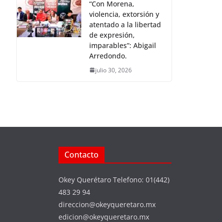
“Con Morena,
violencia, extorsión y
atentado a la libertad
de expresión,
imparables”: Abigail
Arredondo.
julio 30, 2026
Contacto
Okey Querétaro Telefono: 01(442)
483 29 94
direccion@okeyqueretaro.mx
edicion@okeyqueretaro.mx