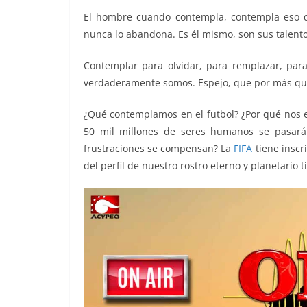
o
e
A
i
r
El hombre cuando contempla, contempla eso qu
o
r
p
n
a
nunca lo abandona. Es él mismo, son sus talento
k
p
k
m
Contemplar para olvidar, para remplazar, para
verdaderamente somos. Espejo, que por más q
¿Qué contemplamos en el futbol? ¿Por qué nos 
50 mil millones de seres humanos se pasarán
frustraciones se compensan? La
FIFA
tiene inscr
del perfil de nuestro rostro eterno y planetario t