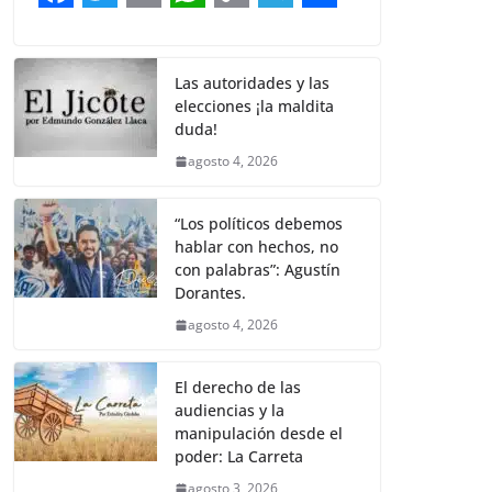
b
t
l
s
L
g
e
F
T
E
W
C
T
S
o
e
A
i
r
a
w
m
h
o
e
h
o
r
p
n
a
c
i
a
a
p
l
a
Las autoridades y las
k
p
k
m
elecciones ¡la maldita
e
t
i
t
y
e
r
duda!
b
t
l
s
L
g
e
agosto 4, 2026
o
e
A
i
r
o
r
p
n
a
“Los políticos debemos
hablar con hechos, no
k
p
k
m
con palabras”: Agustín
Dorantes.
agosto 4, 2026
El derecho de las
audiencias y la
manipulación desde el
poder: La Carreta
agosto 3, 2026