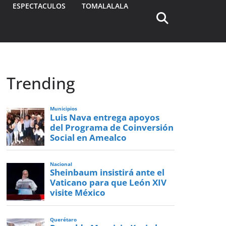
ESPECTACULOS
TOMALALALA
Trending
Municipios
Luis Nava entrega apoyos
del Programa de Coinversión
Social en Amealco
Nacional
Sheinbaum insistirá ante el
Vaticano para que León XIV
visite México
Querétaro