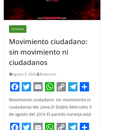
OPINIÓN
Movimiento ciudadano:
sin movimiento ni
ciudadanos
agosto 5, 2026
Redacción
F
T
E
W
C
T
S
Movimiento ciudadano: sin movimiento ni
a
w
m
h
o
e
h
ciudadanos Me Lleva El Diablo Miércoles 5
c
i
a
a
p
l
a
de agosto del 2016 El partido naranja está
e
t
i
t
y
e
r