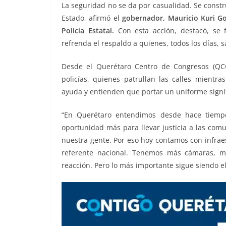
La seguridad no se da por casualidad. Se constr
b
t
l
s
L
g
e
Estado, afirmó el
gobernador, Mauricio Kuri Go
o
e
A
i
r
Policía Estatal.
Con esta acción, destacó, se f
o
r
p
n
a
refrenda el respaldo a quienes, todos los días, 
k
p
k
m
Desde el Querétaro Centro de Congresos (QCC)
policías, quienes patrullan las calles mientr
ayuda y entienden que portar un uniforme signifi
“En Querétaro entendimos desde hace tiempo
oportunidad más para llevar justicia a las comu
nuestra gente. Por eso hoy contamos con infraes
referente nacional. Tenemos más cámaras, m
reacción. Pero lo más importante sigue siendo 