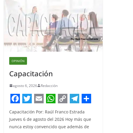
OPINIÓN
Capacitación
agosto 6, 2026
Redacción
F
T
E
W
C
T
S
Capacitación Por: Raúl Franco Estrada
a
w
m
h
o
e
h
Jueves 6 de agosto del 2026 Hoy más que
c
i
a
a
p
l
a
nunca estoy convencido que además de