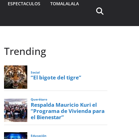
ESPECTACULOS
TOMALALALA
Trending
Social
“El bigote del tigre”
Querétaro
Respalda Mauricio Kuri el
“Programa de Vivienda para
el Bienestar”
Educación