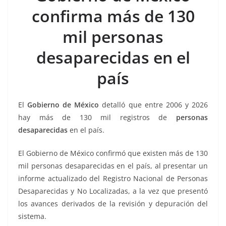
b
A
Li
a
confirma más de 130
o
p
n
m
mil personas
o
p
k
k
desaparecidas en el
país
El
Gobierno de México
detalló que entre 2006 y 2026
hay más de 130 mil registros de
personas
desaparecidas
en el país.
El Gobierno de México confirmó que existen más de 130
mil personas desaparecidas en el país, al presentar un
informe actualizado del Registro Nacional de Personas
Desaparecidas y No Localizadas, a la vez que presentó
los avances derivados de la revisión y depuración del
sistema.