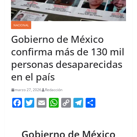
NACIONAL
Gobierno de México
confirma más de 130 mil
personas desaparecidas
en el país
marzo 27, 2026
Redacción
F
T
E
W
C
T
S
a
w
m
h
o
el
h
c
itt
ai
at
p
e
ar
e
er
l
s
y
gr
e
Gobierno de México