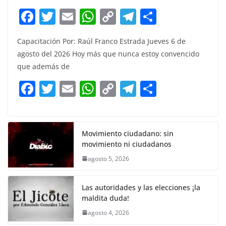
F
T
E
W
C
T
S
a
w
m
h
o
el
h
Capacitación Por: Raúl Franco Estrada Jueves 6 de
c
itt
ai
at
p
e
ar
agosto del 2026 Hoy más que nunca estoy convencido
e
er
l
s
y
gr
e
que además de
b
A
Li
a
F
T
E
W
C
T
S
o
p
n
m
a
w
m
h
o
el
h
o
p
k
c
itt
ai
at
p
e
ar
k
e
er
l
s
y
gr
e
Movimiento ciudadano: sin
movimiento ni ciudadanos
b
A
Li
a
agosto 5, 2026
o
p
n
m
o
p
k
Las autoridades y las elecciones ¡la
k
maldita duda!
agosto 4, 2026