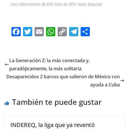
Con información de EFE Foto de EFE/ Isaac Esquivel
Gobierno Gobierno Gobierno Gobierno Gobierno
F
T
E
W
C
T
S
a
w
m
h
o
el
h
c
itt
ai
at
p
e
ar
e
er
l
s
y
gr
e
La Generación Z: la más conectada y,
b
A
Li
a
paradójicamente, la más solitaria
o
p
n
m
Desaparecidos 2 barcos que salieron de México con
o
p
k
ayuda a Cuba
k
También te puede gustar
INDEREQ, la liga que ya reventó