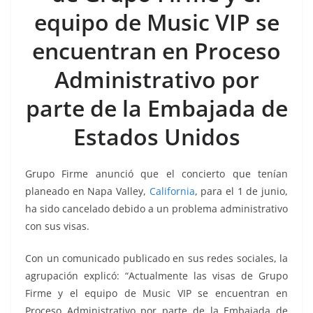
o
p
n
m
equipo de Music VIP se
o
p
k
k
encuentran en Proceso
Administrativo por
parte de la Embajada de
Estados Unidos
Grupo Firme anunció que el concierto que tenían
planeado en Napa Valley,
California
, para el 1 de junio,
ha sido cancelado debido a un problema administrativo
con sus visas.
Con un comunicado publicado en sus redes sociales, la
agrupación explicó: “Actualmente las visas de Grupo
Firme y el equipo de Music VIP se encuentran en
Proceso Administrativo por parte de la Embajada de