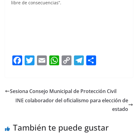
libre de consecuencias”.
F
T
E
W
C
T
S
a
w
m
h
o
el
h
c
itt
ai
at
p
e
ar
e
er
l
s
y
gr
e
Sesiona Consejo Municipal de Protección Civil
b
A
Li
a
INE colaborador del oficialismo para elección de
o
p
n
m
estado
o
p
k
También te puede gustar
k