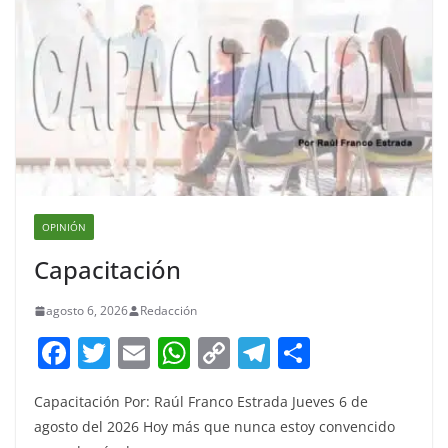
OPINIÓN
Capacitación
agosto 6, 2026
Redacción
F
T
E
W
C
T
S
a
w
m
h
o
el
h
Capacitación Por: Raúl Franco Estrada Jueves 6 de
c
itt
ai
at
p
e
ar
agosto del 2026 Hoy más que nunca estoy convencido