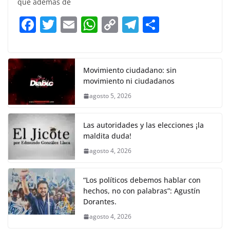
e
er
l
s
y
gr
e
que además de
b
A
Li
a
F
T
E
W
C
T
S
o
p
n
m
a
w
m
h
o
el
h
o
p
k
c
itt
ai
at
p
e
ar
k
e
er
l
s
y
gr
e
Movimiento ciudadano: sin
movimiento ni ciudadanos
b
A
Li
a
agosto 5, 2026
o
p
n
m
o
p
k
Las autoridades y las elecciones ¡la
k
maldita duda!
agosto 4, 2026
“Los políticos debemos hablar con
hechos, no con palabras”: Agustín
Dorantes.
agosto 4, 2026