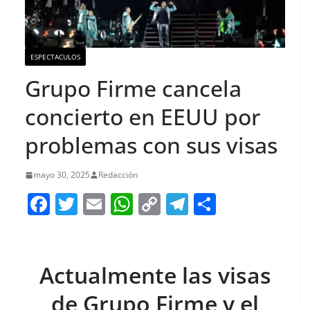
ESPECTACULOS
Grupo Firme cancela
concierto en EEUU por
problemas con sus visas
mayo 30, 2025
Redacción
F
T
E
W
C
T
S
a
w
m
h
o
el
h
c
itt
ai
at
p
e
ar
e
er
l
s
y
gr
e
Actualmente las visas
b
A
Li
a
de Grupo Firme y el