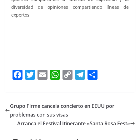
diversidad de opiniones compartiendo líneas de
expertos.
colaborador, colaborador, colaborador, colaborador,
colaborador, colaborador, colaborador, colaborador,
colaborador, colaborador
F
T
E
W
C
T
S
a
w
m
h
o
el
h
c
itt
ai
at
p
e
ar
e
er
l
s
y
gr
e
Grupo Firme cancela concierto en EEUU por
b
A
Li
a
problemas con sus visas
o
p
n
m
Arranca el Festival Itinerante «Santa Rosa Fest»
o
p
k