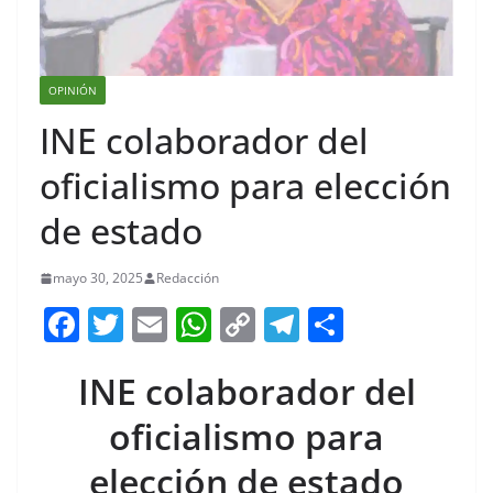
OPINIÓN
INE colaborador del
oficialismo para elección
de estado
mayo 30, 2025
Redacción
F
T
E
W
C
T
S
a
w
m
h
o
el
h
INE colaborador del
c
itt
ai
at
p
e
ar
e
er
l
s
y
gr
e
oficialismo para
b
A
Li
a
elección de estado