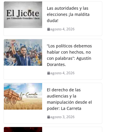
o
p
k
k
Las autoridades y las
elecciones ¡la maldita
duda!
agosto 4, 2026
“Los políticos debemos
hablar con hechos, no
con palabras”: Agustín
Dorantes.
agosto 4, 2026
El derecho de las
audiencias y la
manipulación desde el
poder: La Carreta
agosto 3, 2026