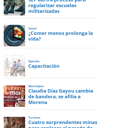
regularizar escuelas
militarizadas
Salud
¿Comer menos prolonga la
vida?
Opinión
Capacitación
Municipios
Claudia Díaz Gayou cambia
de bandera, se afilia a
Morena
Turismo
Cuatro sorprendentes minas
para explorar el pasado de